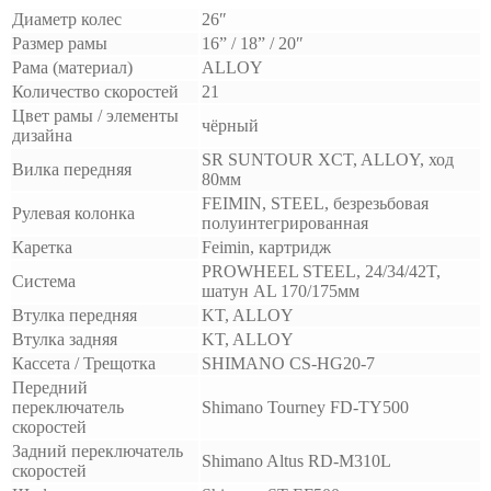
Диаметр колес
26″
Размер рамы
16” / 18” / 20″
Рама (материал)
ALLOY
Количество скоростей
21
Цвет рамы / элементы
чёрный
дизайна
SR SUNTOUR XCT, ALLOY, ход
Вилка передняя
80мм
FEIMIN, STEEL, безрезьбовая
Рулевая колонка
полуинтегрированная
Каретка
Feimin, картридж
PROWHEEL STEEL, 24/34/42T,
Система
шатун AL 170/175мм
Втулка передняя
KT, ALLOY
Втулка задняя
KT, ALLOY
Кассета / Трещотка
SHIMANO CS-HG20-7
Передний
переключатель
Shimano Tourney FD-TY500
скоростей
Задний переключатель
Shimano Altus RD-M310L
скоростей