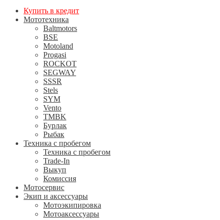
Купить в кредит
Мототехника
Baltmotors
BSE
Motoland
Progasi
ROCKOT
SEGWAY
SSSR
Stels
SYM
Vento
TMBK
Бурлак
Рыбак
Техника с пробегом
Техника с пробегом
Trade-In
Выкуп
Комиссия
Мотосервис
Экип и аксессуары
Мотоэкипировка
Мотоаксессуары