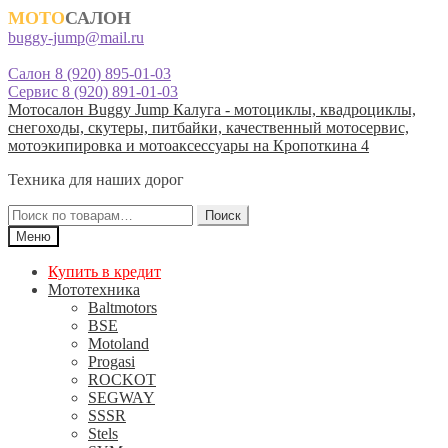
МОТО
САЛОН
buggy-jump@mail.ru
Салон 8 (920) 895-01-03
Сервис 8 (920) 891-01-03
Перейти
Перейти
Мотосалон Buggy Jump Калуга - мотоциклы, квадроциклы,
к
к
снегоходы, скутеры, питбайки, качественный мотосервис,
навигации
содержимому
мотоэкипировка и мотоаксессуары на Кропоткина 4
Техника для наших дорог
Искать:
Поиск
Меню
Купить в кредит
Мототехника
Baltmotors
BSE
Motoland
Progasi
ROCKOT
SEGWAY
SSSR
Stels