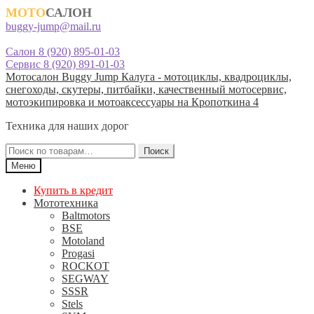
МОТО
САЛОН
buggy-jump@mail.ru
Салон 8 (920) 895-01-03
Сервис 8 (920) 891-01-03
Перейти
Перейти
Мотосалон Buggy Jump Калуга - мотоциклы, квадроциклы,
к
к
снегоходы, скутеры, питбайки, качественный мотосервис,
навигации
содержимому
мотоэкипировка и мотоаксессуары на Кропоткина 4
Техника для наших дорог
Искать:
Поиск
Меню
Купить в кредит
Мототехника
Baltmotors
BSE
Motoland
Progasi
ROCKOT
SEGWAY
SSSR
Stels