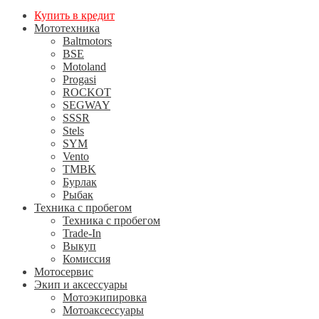
Купить в кредит
Мототехника
Baltmotors
BSE
Motoland
Progasi
ROCKOT
SEGWAY
SSSR
Stels
SYM
Vento
TMBK
Бурлак
Рыбак
Техника с пробегом
Техника с пробегом
Trade-In
Выкуп
Комиссия
Мотосервис
Экип и аксессуары
Мотоэкипировка
Мотоаксессуары