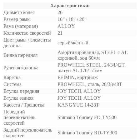
Характеристики:
Диаметр колес
26″
Размер рамы
16” / 18” / 20”
Рама (материал)
ALLOY
Количество скоростей
21
Цвет рамы / элементы
серый/жёлтый
дизайна
Амортизированная, STEEL с AL
Вилка передняя
коронкой, ход 60мм
PROWHEEL STEEL, 24/34/42T,
Рулевая колонка
шатун AL 170/175мм
Каретка
FEIMIN, картридж
Система
PROWHEEL, сталь, 28/38/48T
Втулка передняя
JOY TECH, ALLOY
Втулка задняя
JOY TECH, ALLOY
Кассета / Трещотка
KANGYUE 14-28T
Передний
переключатель
Shimano Tourney FD-TY500
скоростей
Задний переключатель
Shimano Tourney RD-TY300
скоростей