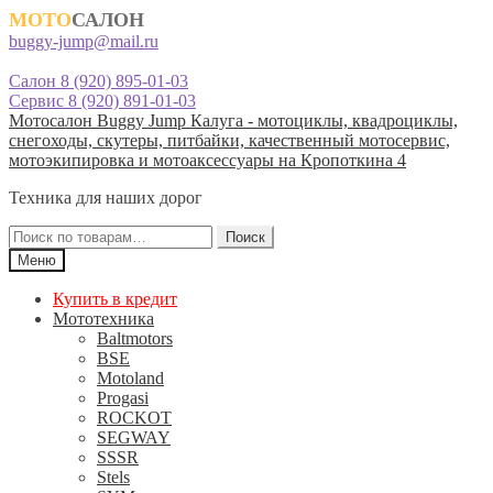
МОТО
САЛОН
buggy-jump@mail.ru
Салон 8 (920) 895-01-03
Сервис 8 (920) 891-01-03
Перейти
Перейти
Мотосалон Buggy Jump Калуга - мотоциклы, квадроциклы,
к
к
снегоходы, скутеры, питбайки, качественный мотосервис,
навигации
содержимому
мотоэкипировка и мотоаксессуары на Кропоткина 4
Техника для наших дорог
Искать:
Поиск
Меню
Купить в кредит
Мототехника
Baltmotors
BSE
Motoland
Progasi
ROCKOT
SEGWAY
SSSR
Stels