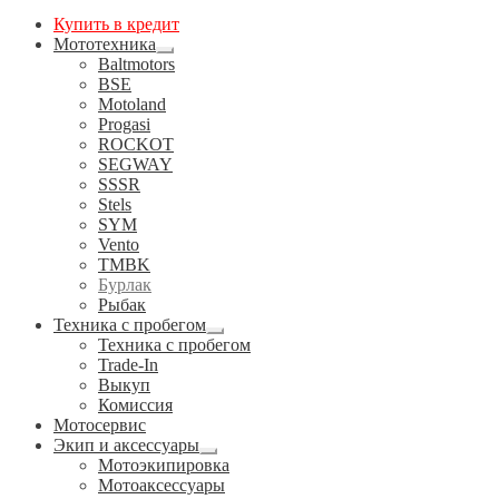
Купить в кредит
Мототехника
Развернутое
Baltmotors
вложенное
BSE
меню
Motoland
Progasi
ROCKOT
SEGWAY
SSSR
Stels
SYM
Vento
TMBK
Бурлак
Рыбак
Техника с пробегом
Развернутое
Техника с пробегом
вложенное
Trade-In
меню
Выкуп
Комиссия
Мотосервис
Экип и аксессуары
Развернутое
Мотоэкипировка
вложенное
Мотоаксессуары
меню