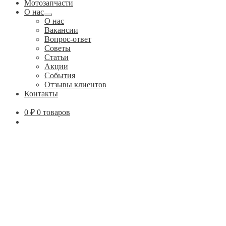
Мотозапчасти
О нас
Развернутое
О нас
вложенное
Вакансии
меню
Вопрос-ответ
Советы
Статьи
Акции
События
Отзывы клиентов
Контакты
0
₽
0 товаров