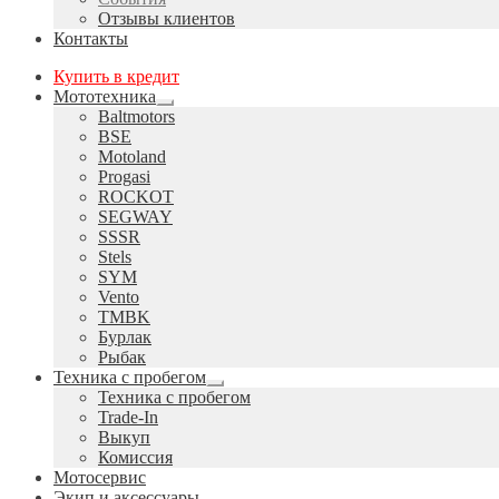
Отзывы клиентов
Контакты
Купить в кредит
Мототехника
Развернутое
Baltmotors
вложенное
BSE
меню
Motoland
Progasi
ROCKOT
SEGWAY
SSSR
Stels
SYM
Vento
TMBK
Бурлак
Рыбак
Техника с пробегом
Развернутое
Техника с пробегом
вложенное
Trade-In
меню
Выкуп
Комиссия
Мотосервис
Экип и аксессуары