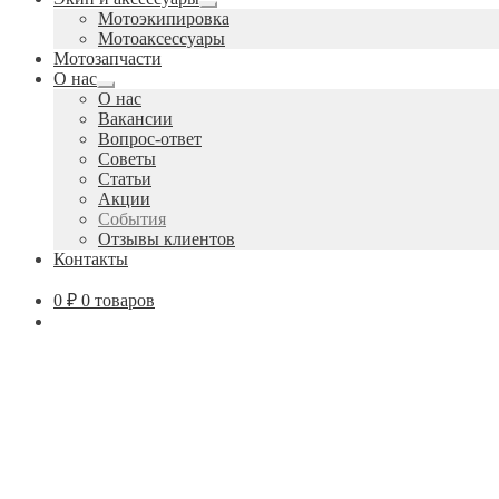
Развернутое
Мотоэкипировка
вложенное
Мотоаксессуары
меню
Мотозапчасти
О нас
Развернутое
О нас
вложенное
Вакансии
меню
Вопрос-ответ
Советы
Статьи
Акции
События
Отзывы клиентов
Контакты
0
₽
0 товаров