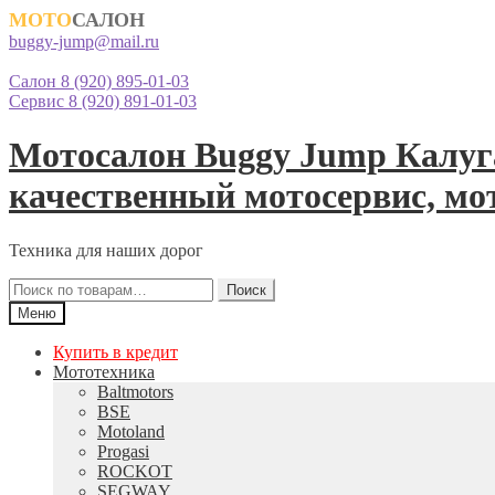
МОТО
САЛОН
buggy-jump@mail.ru
Салон 8 (920) 895-01-03
Сервис 8 (920) 891-01-03
Перейти
Перейти
Мотосалон Buggy Jump Калуга
к
к
навигации
содержимому
качественный мотосервис, мо
Техника для наших дорог
Искать:
Поиск
Меню
Купить в кредит
Мототехника
Baltmotors
BSE
Motoland
Progasi
ROCKOT
SEGWAY