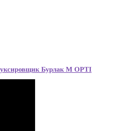
имхана
буксировщик Бурлак М OPTI