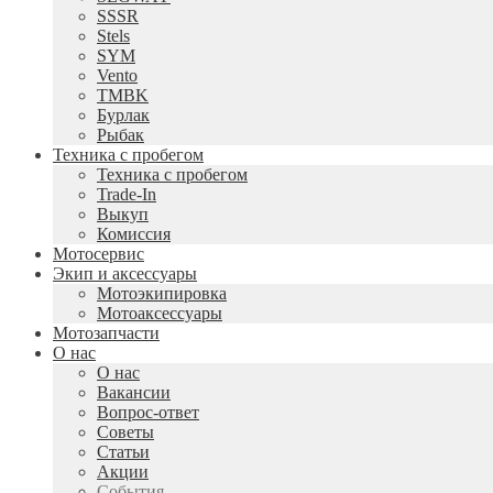
SSSR
Stels
SYM
Vento
TMBK
Бурлак
Рыбак
Техника с пробегом
Техника с пробегом
Trade-In
Выкуп
Комиссия
Мотосервис
Экип и аксессуары
Мотоэкипировка
Мотоаксессуары
Мотозапчасти
О нас
О нас
Вакансии
Вопрос-ответ
Советы
Статьи
Акции
События