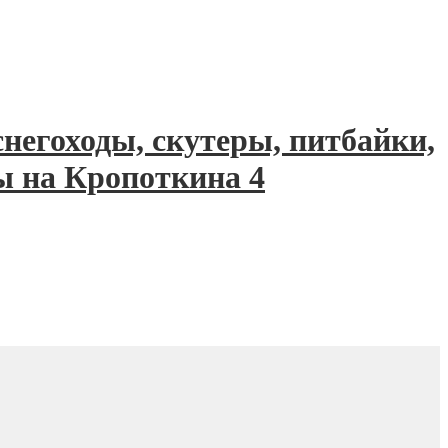
негоходы, скутеры, питбайки,
ы на Кропоткина 4