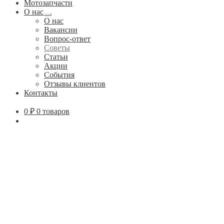
Мотозапчасти
О нас
Развернутое
О нас
вложенное
Вакансии
меню
Вопрос-ответ
Советы
Статьи
Акции
События
Отзывы клиентов
Контакты
0
₽
0 товаров