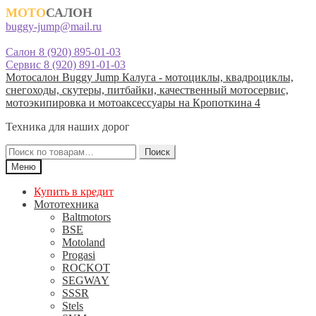
МОТО
САЛОН
buggy-jump@mail.ru
Салон 8 (920) 895-01-03
Сервис 8 (920) 891-01-03
Перейти
Перейти
Мотосалон Buggy Jump Калуга - мотоциклы, квадроциклы,
к
к
снегоходы, скутеры, питбайки, качественный мотосервис,
навигации
содержимому
мотоэкипировка и мотоаксессуары на Кропоткина 4
Техника для наших дорог
Искать:
Поиск
Меню
Купить в кредит
Мототехника
Baltmotors
BSE
Motoland
Progasi
ROCKOT
SEGWAY
SSSR
Stels