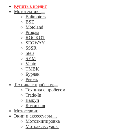
Купить в кредит
Мототехника
Развернутое
Baltmotors
вложенное
BSE
меню
Motoland
Progasi
ROCKOT
SEGWAY
SSSR
Stels
SYM
Vento
TMBK
Бурлак
Рыбак
Техника с пробегом
Развернутое
Техника с пробегом
вложенное
Trade-In
меню
Выкуп
Комиссия
Мотосервис
Экип и аксессуары
Развернутое
Мотоэкипировка
вложенное
Мотоаксессуары
меню