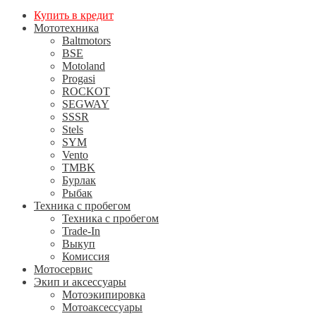
Купить в кредит
Мототехника
Baltmotors
BSE
Motoland
Progasi
ROCKOT
SEGWAY
SSSR
Stels
SYM
Vento
TMBK
Бурлак
Рыбак
Техника с пробегом
Техника с пробегом
Trade-In
Выкуп
Комиссия
Мотосервис
Экип и аксессуары
Мотоэкипировка
Мотоаксессуары