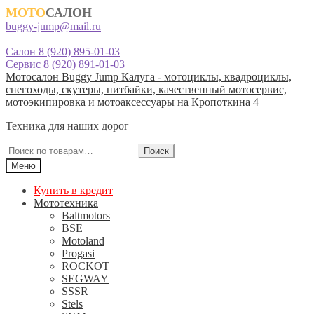
МОТО
САЛОН
buggy-jump@mail.ru
Салон 8 (920) 895-01-03
Сервис 8 (920) 891-01-03
Перейти
Перейти
Мотосалон Buggy Jump Калуга - мотоциклы, квадроциклы,
к
к
снегоходы, скутеры, питбайки, качественный мотосервис,
навигации
содержимому
мотоэкипировка и мотоаксессуары на Кропоткина 4
Техника для наших дорог
Искать:
Поиск
Меню
Купить в кредит
Мототехника
Baltmotors
BSE
Motoland
Progasi
ROCKOT
SEGWAY
SSSR
Stels