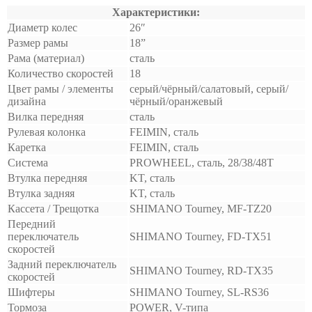
Характеристики:
Диаметр колес
26″
Размер рамы
18”
Рама (материал)
сталь
Количество скоростей
18
Цвет рамы / элементы
серый/чёрный/салатовый, серый/
дизайна
чёрный/оранжевый
Вилка передняя
сталь
Рулевая колонка
FEIMIN, сталь
Каретка
FEIMIN, сталь
Система
PROWHEEL, сталь, 28/38/48T
Втулка передняя
KT, сталь
Втулка задняя
KT, сталь
Кассета / Трещотка
SHIMANO Tourney, MF-TZ20
Передний
переключатель
SHIMANO Tourney, FD-TX51
скоростей
Задний переключатель
SHIMANO Tourney, RD-TX35
скоростей
Шифтеры
SHIMANO Tourney, SL-RS36
Тормоза
POWER, V-типа