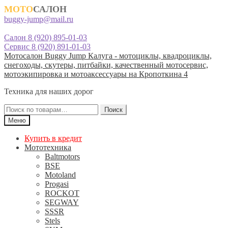
МОТО
САЛОН
buggy-jump@mail.ru
Салон 8 (920) 895-01-03
Сервис 8 (920) 891-01-03
Перейти
Перейти
Мотосалон Buggy Jump Калуга - мотоциклы, квадроциклы,
к
к
снегоходы, скутеры, питбайки, качественный мотосервис,
навигации
содержимому
мотоэкипировка и мотоаксессуары на Кропоткина 4
Техника для наших дорог
Искать:
Поиск
Меню
Купить в кредит
Мототехника
Baltmotors
BSE
Motoland
Progasi
ROCKOT
SEGWAY
SSSR
Stels