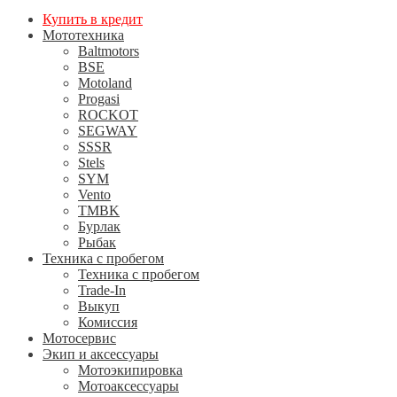
Купить в кредит
Мототехника
Baltmotors
BSE
Motoland
Progasi
ROCKOT
SEGWAY
SSSR
Stels
SYM
Vento
TMBK
Бурлак
Рыбак
Техника с пробегом
Техника с пробегом
Trade-In
Выкуп
Комиссия
Мотосервис
Экип и аксессуары
Мотоэкипировка
Мотоаксессуары