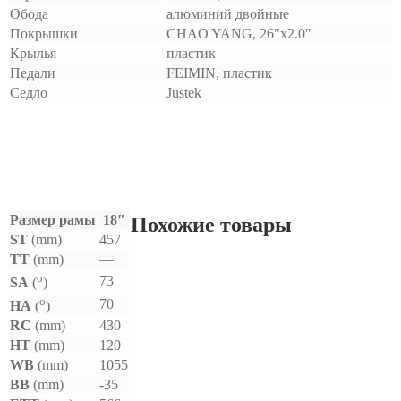
Обода
алюминий двойные
Покрышки
CHAO YANG, 26″x2.0″
Крылья
пластик
Педали
FEIMIN, пластик
Седло
Justek
Размер рамы
18″
Похожие товары
ST
(mm)
457
TT
(mm)
—
o
73
SA
(
)
o
70
HA
(
)
RC
(mm)
430
HT
(mm)
120
WB
(mm)
1055
BB
(mm)
-35