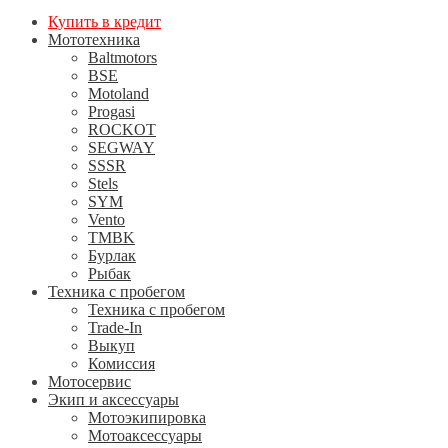
Купить в кредит
Мототехника
Baltmotors
BSE
Motoland
Progasi
ROCKOT
SEGWAY
SSSR
Stels
SYM
Vento
TMBK
Бурлак
Рыбак
Техника с пробегом
Техника с пробегом
Trade-In
Выкуп
Комиссия
Мотосервис
Экип и аксессуары
Мотоэкипировка
Мотоаксессуары