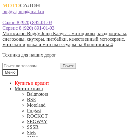
МОТО
САЛОН
buggy-jump@mail.ru
Салон 8 (920) 895-01-03
Сервис 8 (920) 891-01-03
Перейти
Перейти
Мотосалон Buggy Jump Калуга - мотоциклы, квадроциклы,
к
к
снегоходы, скутеры, питбайки, качественный мотосервис,
навигации
содержимому
мотоэкипировка и мотоаксессуары на Кропоткина 4
Техника для наших дорог
Искать:
Поиск
Меню
Купить в кредит
Мототехника
Baltmotors
BSE
Motoland
Progasi
ROCKOT
SEGWAY
SSSR
Stels