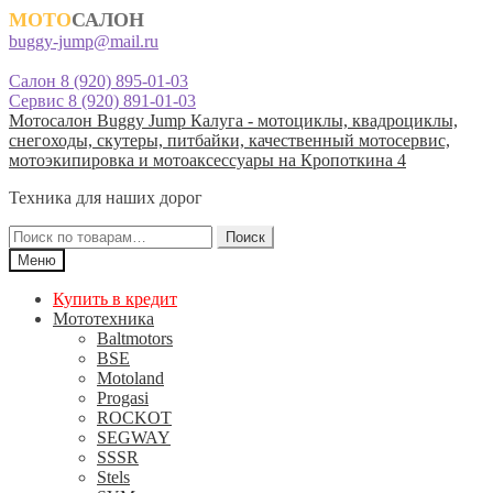
МОТО
САЛОН
buggy-jump@mail.ru
Салон 8 (920) 895-01-03
Сервис 8 (920) 891-01-03
Перейти
Перейти
Мотосалон Buggy Jump Калуга - мотоциклы, квадроциклы,
к
к
снегоходы, скутеры, питбайки, качественный мотосервис,
навигации
содержимому
мотоэкипировка и мотоаксессуары на Кропоткина 4
Техника для наших дорог
Искать:
Поиск
Меню
Купить в кредит
Мототехника
Baltmotors
BSE
Motoland
Progasi
ROCKOT
SEGWAY
SSSR
Stels