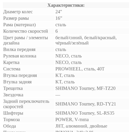
Характеристики:
Диаметр колес
24″
Размер рамы
16”
Рама (материал)
сталь
Количество скоростей
6
Цвет рамы / элементы
белый/синий, белый/красный,
дизайна
чёрный/зелёный
Вилка передняя
сталь
Рулевая колонка
NECO, сталь
Каретка
NECO, сталь
Система
PROWHEEL, сталь, 40T
Втулка передняя
KT, сталь
Втулка задняя
KT, сталь
Трещотка
SHIMANO Tourney, MF-TZ20
Звездочка
—
Задний переключатель
SHIMANO Tourney, RD-TY21
скоростей
Шифтеры
SHIMANO Tourney, SL-RS35
Тормоза
POWER, V-типа
Обода
JHT, алюминий, двойные