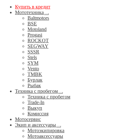
Купить в кредит
Мототехника
Развернутое
Baltmotors
вложенное
BSE
меню
Motoland
Progasi
ROCKOT
SEGWAY
SSSR
Stels
SYM
Vento
TMBK
Бурлак
Рыбак
Техника с пробегом
Развернутое
Техника с пробегом
вложенное
Trade-In
меню
Выкуп
Комиссия
Мотосервис
Экип и аксессуары
Развернутое
Мотоэкипировка
вложенное
Мотоаксессуары
меню