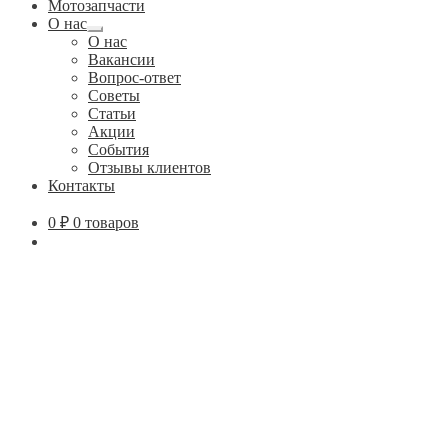
Мотозапчасти
О нас
Развернутое
О нас
вложенное
Вакансии
меню
Вопрос-ответ
Советы
Статьи
Акции
События
Отзывы клиентов
Контакты
0
₽
0 товаров