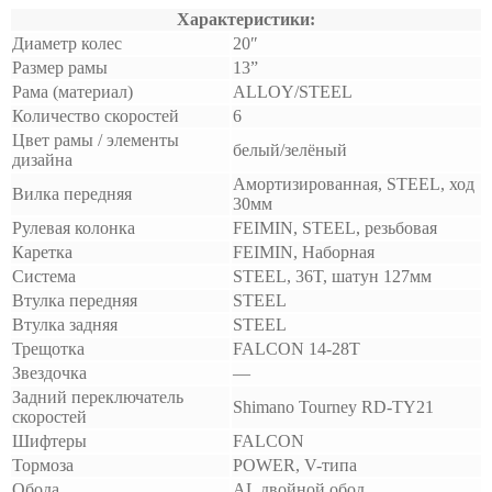
Характеристики:
Диаметр колес
20″
Размер рамы
13”
Рама (материал)
ALLOY/STEEL
Количество скоростей
6
Цвет рамы / элементы
белый/зелёный
дизайна
Амортизированная, STEEL, ход
Вилка передняя
30мм
Рулевая колонка
FEIMIN, STEEL, резьбовая
Каретка
FEIMIN, Наборная
Система
STEEL, 36T, шатун 127мм
Втулка передняя
STEEL
Втулка задняя
STEEL
Трещотка
FALCON 14-28T
Звездочка
—
Задний переключатель
Shimano Tourney RD-TY21
скоростей
Шифтеры
FALCON
Тормоза
POWER, V-типа
Обода
AL двойной обод