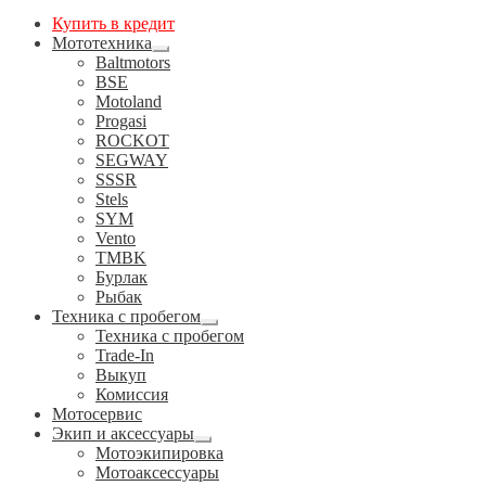
Купить в кредит
Мототехника
Развернутое
Baltmotors
вложенное
BSE
меню
Motoland
Progasi
ROCKOT
SEGWAY
SSSR
Stels
SYM
Vento
TMBK
Бурлак
Рыбак
Техника с пробегом
Развернутое
Техника с пробегом
вложенное
Trade-In
меню
Выкуп
Комиссия
Мотосервис
Экип и аксессуары
Развернутое
Мотоэкипировка
вложенное
Мотоаксессуары
меню