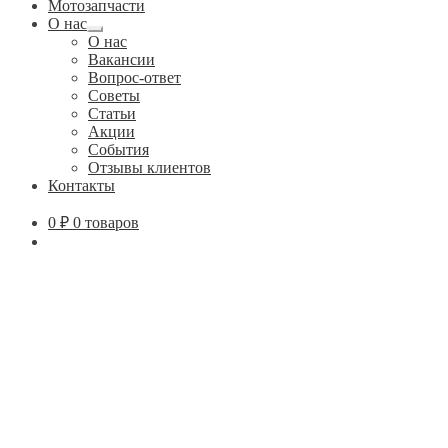
Мотозапчасти
О нас
Развернутое
О нас
вложенное
Вакансии
меню
Вопрос-ответ
Советы
Статьи
Акции
События
Отзывы клиентов
Контакты
0
₽
0 товаров