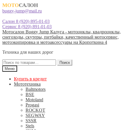
МОТО
САЛОН
buggy-jump@mail.ru
Салон 8 (920) 895-01-03
Сервис 8 (920) 891-01-03
Перейти
Перейти
Мотосалон Buggy Jump Калуга - мотоциклы, квадроциклы,
к
к
снегоходы, скутеры, питбайки, качественный мотосервис,
навигации
содержимому
мотоэкипировка и мотоаксессуары на Кропоткина 4
Техника для наших дорог
Искать:
Поиск
Меню
Купить в кредит
Мототехника
Baltmotors
BSE
Motoland
Progasi
ROCKOT
SEGWAY
SSSR
Stels