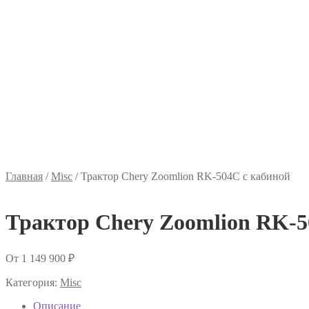
Главная
/
Misc
/
Трактор Chery Zoomlion RK-504C с кабиной
Трактор Chery Zoomlion RK-5
От
1 149 900
₽
Категория:
Misc
Описание