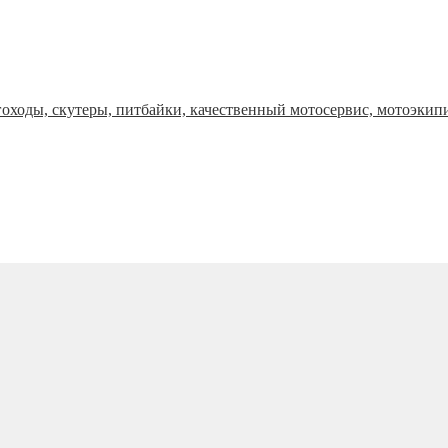
оходы, скутеры, питбайки, качественный мотосервис, мотоэкип