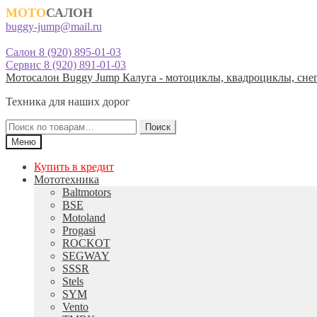
МОТО
САЛОН
buggy-jump@mail.ru
Салон 8 (920) 895-01-03
Сервис 8 (920) 891-01-03
Перейти
Перейти
Мотосалон Buggy Jump Калуга - мотоциклы, квадроциклы, снег
к
к
Техника для наших дорог
навигации
содержимому
Искать:
Поиск
Меню
Купить в кредит
Мототехника
Baltmotors
BSE
Motoland
Progasi
ROCKOT
SEGWAY
SSSR
Stels
SYM
Vento