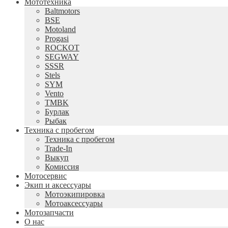
Мототехника
Baltmotors
BSE
Motoland
Progasi
ROCKOT
SEGWAY
SSSR
Stels
SYM
Vento
TMBK
Бурлак
Рыбак
Техника с пробегом
Техника с пробегом
Trade-In
Выкуп
Комиссия
Мотосервис
Экип и аксессуары
Мотоэкипировка
Мотоаксессуары
Мотозапчасти
О нас