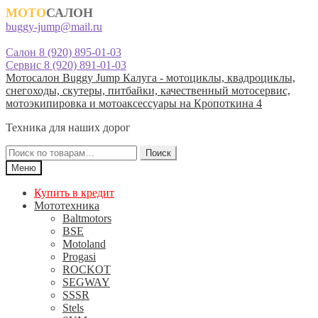
МОТО
САЛОН
buggy-jump@mail.ru
Салон 8 (920) 895-01-03
Сервис 8 (920) 891-01-03
Перейти
Перейти
Мотосалон Buggy Jump Калуга - мотоциклы, квадроциклы,
к
к
снегоходы, скутеры, питбайки, качественный мотосервис,
навигации
содержимому
мотоэкипировка и мотоаксессуары на Кропоткина 4
Техника для наших дорог
Искать:
Поиск
Меню
Купить в кредит
Мототехника
Baltmotors
BSE
Motoland
Progasi
ROCKOT
SEGWAY
SSSR
Stels