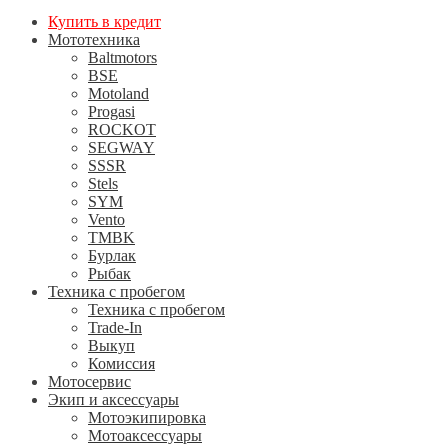
Купить в кредит
Мототехника
Baltmotors
BSE
Motoland
Progasi
ROCKOT
SEGWAY
SSSR
Stels
SYM
Vento
TMBK
Бурлак
Рыбак
Техника с пробегом
Техника с пробегом
Trade-In
Выкуп
Комиссия
Мотосервис
Экип и аксессуары
Мотоэкипировка
Мотоаксессуары