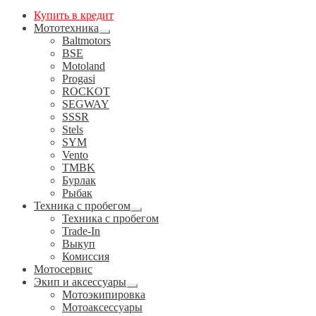
Купить в кредит
Мототехника
Развернутое
Baltmotors
вложенное
BSE
меню
Motoland
Progasi
ROCKOT
SEGWAY
SSSR
Stels
SYM
Vento
TMBK
Бурлак
Рыбак
Техника с пробегом
Развернутое
Техника с пробегом
вложенное
Trade-In
меню
Выкуп
Комиссия
Мотосервис
Экип и аксессуары
Развернутое
Мотоэкипировка
вложенное
Мотоаксессуары
меню