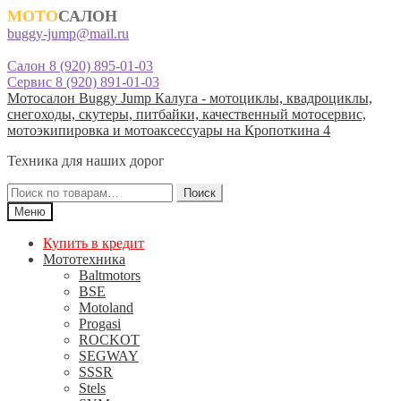
МОТО
САЛОН
buggy-jump@mail.ru
Салон 8 (920) 895-01-03
Сервис 8 (920) 891-01-03
Перейти
Перейти
Мотосалон Buggy Jump Калуга - мотоциклы, квадроциклы,
к
к
снегоходы, скутеры, питбайки, качественный мотосервис,
навигации
содержимому
мотоэкипировка и мотоаксессуары на Кропоткина 4
Техника для наших дорог
Искать:
Поиск
Меню
Купить в кредит
Мототехника
Baltmotors
BSE
Motoland
Progasi
ROCKOT
SEGWAY
SSSR
Stels