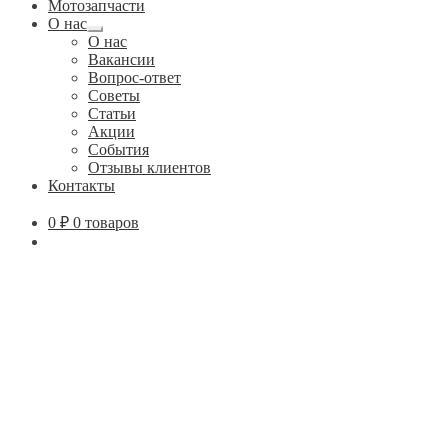
Мотозапчасти
О нас
Развернутое
О нас
вложенное
Вакансии
меню
Вопрос-ответ
Советы
Статьи
Акции
События
Отзывы клиентов
Контакты
0
₽
0 товаров