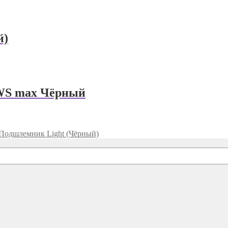
й)
WS max Чёрный
одшлемник Light (Чёрный)