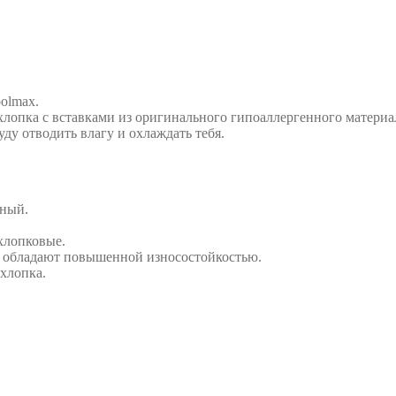
olmax.
хлопка с вставками из оригинального гипоаллергенного материа
уду отводить влагу и охлаждать тебя.
чный.
 хлопковые.
 и обладают повышенной износостойкостью.
 хлопка.