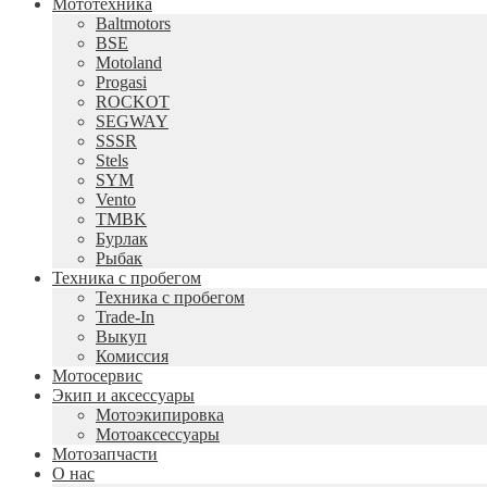
Мототехника
Baltmotors
BSE
Motoland
Progasi
ROCKOT
SEGWAY
SSSR
Stels
SYM
Vento
TMBK
Бурлак
Рыбак
Техника с пробегом
Техника с пробегом
Trade-In
Выкуп
Комиссия
Мотосервис
Экип и аксессуары
Мотоэкипировка
Мотоаксессуары
Мотозапчасти
О нас