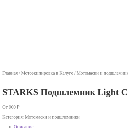
Главная
/
Мотоэкипировка в Калуге
/
Мотомаски и подшлемни
STARKS Подшлемник Light C
От
900
₽
Категория:
Мотомаски и подшлемники
Описание