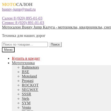
МОТО
САЛОН
buggy-jump@mail.ru
Салон 8 (920) 895-01-03
Сервис 8 (920) 891-01-03
Перейти
Перейти
Мотосалон Buggy Jump Калуга - мотоциклы, квадроциклы, снег
к
к
Техника для наших дорог
навигации
содержимому
Искать:
Поиск
Меню
Купить в кредит
Мототехника
Baltmotors
BSE
Motoland
Progasi
ROCKOT
SEGWAY
SSSR
Stels
SYM
Vento