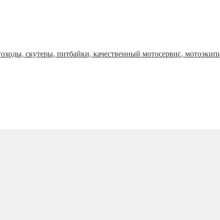
оходы, скутеры, питбайки, качественный мотосервис, мотоэкип