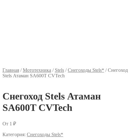
Главная
/
Мототехника
/
Stels
/
Снегоходы Stels*
/
Снегоход
Stels Атаман SA600T CVTech
Снегоход Stels Атаман
SA600T CVTech
От
1
₽
Категория:
Снегоходы Stels*