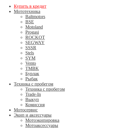
Купить в кредит
Мототехника
Baltmotors
BSE
Motoland
Progasi
ROCKOT
SEGWAY
SSSR
Stels
SYM
Vento
TMBK
Бурлак
Рыбак
Техника с пробегом
Техника с пробегом
Trade-In
Выкуп
Комиссия
Мотосервис
Экип и аксессуары
Мотоэкипировка
Мотоаксессуары