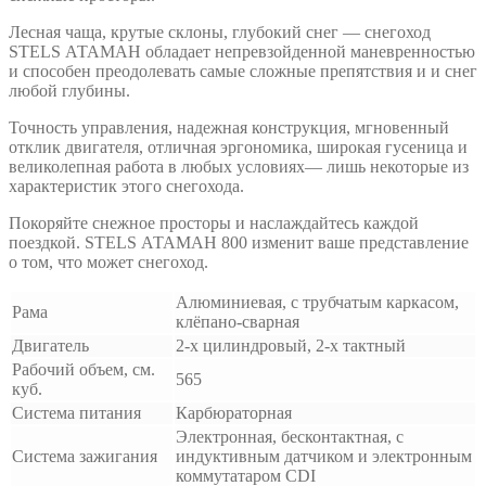
Лесная чаща, крутые склоны, глубокий снег — снегоход
STELS АТАМАН обладает непревзойденной маневренностью
и способен преодолевать самые сложные препятствия и и снег
любой глубины.
Точность управления, надежная конструкция, мгновенный
отклик двигателя, отличная эргономика, широкая гусеница и
великолепная работа в любых условиях— лишь некоторые из
характеристик этого снегохода.
Покоряйте снежное просторы и наслаждайтесь каждой
поездкой. STELS АТАМАН 800 изменит ваше представление
о том, что может снегоход.
Алюминиевая, с трубчатым каркасом,
Рама
клёпано-сварная
Двигатель
2-х цилиндровый, 2-х тактный
Рабочий объем, см.
565
куб.
Система питания
Карбюраторная
Электронная, бесконтактная, с
Система зажигания
индуктивным датчиком и электронным
коммутатаром CDI