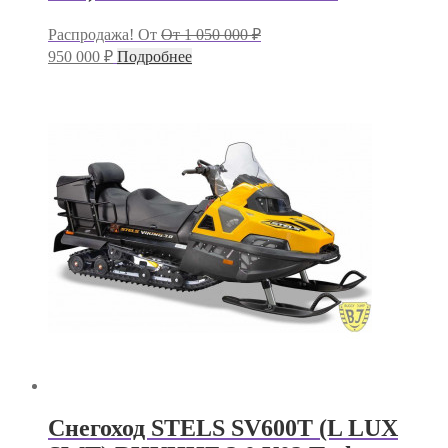
Первоначальная
Распродажа!
От
От
1 050 000
₽
цена
Текущая
950 000
₽
Подробнее
составляла
цена:
1
950
050
000 ₽.
000 ₽.
Снегоход STELS SV600T (L LUX