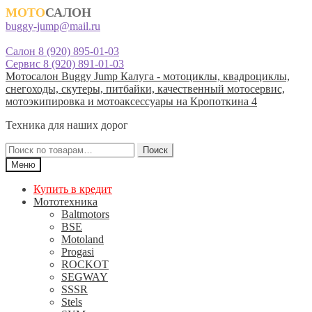
МОТО
САЛОН
buggy-jump@mail.ru
Салон 8 (920) 895-01-03
Сервис 8 (920) 891-01-03
Перейти
Перейти
Мотосалон Buggy Jump Калуга - мотоциклы, квадроциклы,
к
к
снегоходы, скутеры, питбайки, качественный мотосервис,
навигации
содержимому
мотоэкипировка и мотоаксессуары на Кропоткина 4
Техника для наших дорог
Искать:
Поиск
Меню
Купить в кредит
Мототехника
Baltmotors
BSE
Motoland
Progasi
ROCKOT
SEGWAY
SSSR
Stels