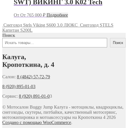
SWT) ВИКИНГ 3.0 К02 Tech
От
От
765 000
₽
Подробнее
Снегоход Stels Viking S600 3.0 ЛЮКС
Снегоход STELS
Капитан S200L
Поиск
Поиск
Калуга,
Кропоткина, д. 4
Салон:
8 (4842) 57-72-79
8 (920) 895-01-03
Сервис:
8 (920) 891-01-0
3
© Мотосалон Buggy Jump Калуга - мотоциклы, квадроциклы,
снегоходы, скутеры, питбайки, качественный мотосервис,
мотоэкипировка и мотоаксессуары на Кропоткина 4 2026
Создано с помощью WooCommerce
.