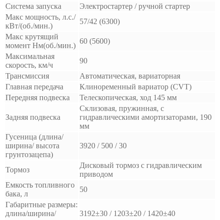
Система запуска
Электростартер / ручной стартер
Макс мощность, л.с./
57/42 (6300)
кВт/(об./мин.)
Макс крутящий
60 (5600)
момент Нм(об./мин.)
Максимальная
90
скорость, км/ч
Трансмиссия
Автоматическая, вариаторная
Главная передача
Клиноременный вариатор (CVT)
Передняя подвеска
Телескопическая, ход 145 мм
Склизовая, пружинная, с
Задняя подвеска
гидравлическими амортизаторами, 190
мм
Гусеница (длина/
ширина/ высота
3920 / 500 / 30
грунтозацепа)
Дисковый тормоз с гидравлическим
Тормоз
приводом
Емкость топливного
50
бака, л
Габаритные размеры:
длина/ширина/
3192±30 / 1203±20 / 1420±40