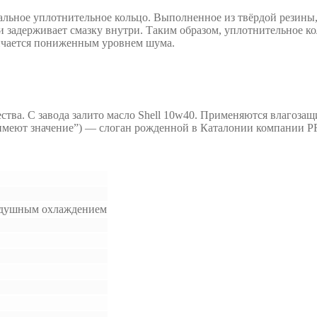
альное уплотнительное кольцо. Выполненное из твёрдой резины
 задерживает смазку внутри. Таким образом, уплотнительное ко
тличается пониженным уровнем шума.
тва. С завода залито масло Shell 10w40. Применяются влагоз
ли имеют значение”) — слоган рожденной в Каталонии компании 
оздушным охлаждением