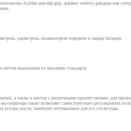
ологии Acerbis anti-slip grip, держит любого райдера как суп
виях.
етром, одометром, индикатором передачи и заряда батареи.
м светом выполнена по высшему стандарту.
мах, а также в местах с различными препятствиями, для прохож
а акселератора также позволяет самостоятельно регулировать п
а усилие кисти, наиболее оптимальное для его стиля езды.