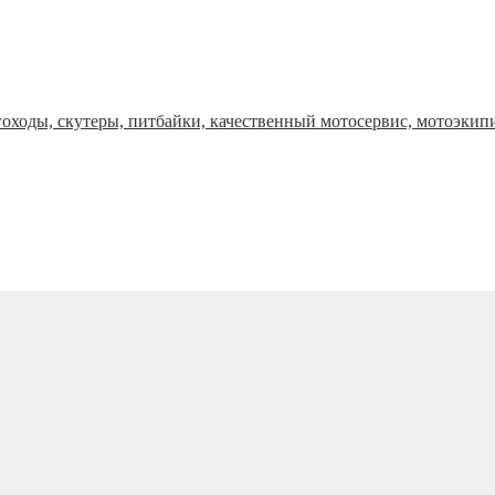
оходы, скутеры, питбайки, качественный мотосервис, мотоэкип