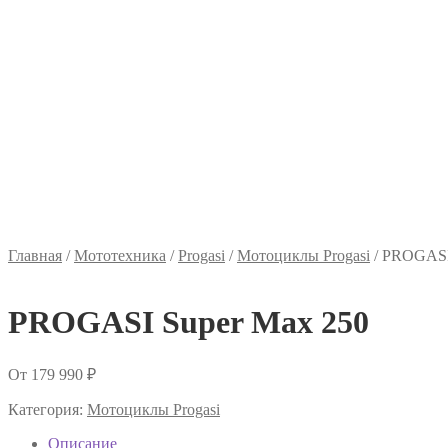
Главная
/
Мототехника
/
Progasi
/
Мотоциклы Progasi
/
PROGASI 
PROGASI Super Max 250
От
179 990
₽
Категория:
Мотоциклы Progasi
Описание