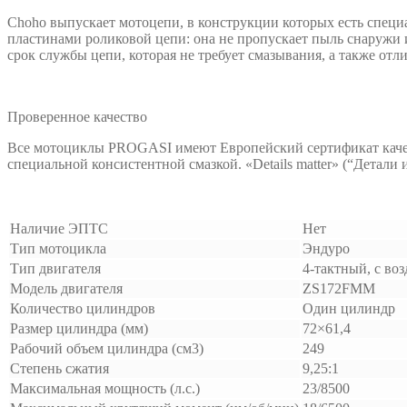
Choho выпускает мотоцепи, в конструкции которых есть специ
пластинами роликовой цепи: она не пропускает пыль снаружи и
срок службы цепи, которая не требует смазывания, а также о
Проверенное качество
Все мотоциклы PROGASI имеют Европейский сертификат качес
специальной консистентной смазкой. «Details matter» (“Дета
Наличие ЭПТС
Нет
Тип мотоцикла
Эндуро
Тип двигателя
4-тактный, с в
Модель двигателя
ZS172FMM
Количество цилиндров
Один цилиндр
Размер цилиндра (мм)
72×61,4
Рабочий объем цилиндра (см3)
249
Степень сжатия
9,25:1
Максимальная мощность (л.с.)
23/8500