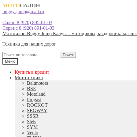
МОТО
САЛОН
buggy-jump@mail.ru
Салон 8 (920) 895-01-03
Сервис 8 (920) 891-01-03
Перейти
Перейти
Мотосалон Buggy Jump Калуга - мотоциклы, квадроциклы, снег
к
к
Техника для наших дорог
навигации
содержимому
Искать:
Поиск
Меню
Купить в кредит
Мототехника
Baltmotors
BSE
Motoland
Progasi
ROCKOT
SEGWAY
SSSR
Stels
SYM
Vento