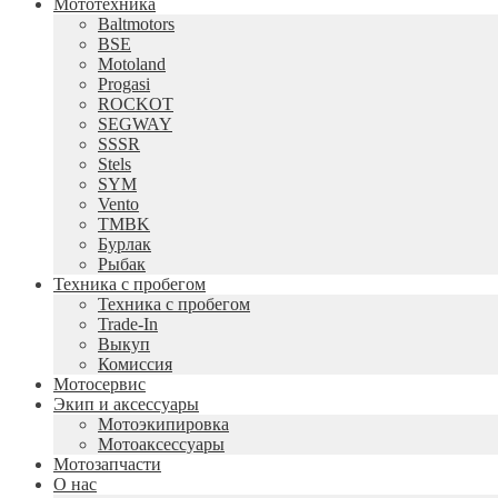
Мототехника
Baltmotors
BSE
Motoland
Progasi
ROCKOT
SEGWAY
SSSR
Stels
SYM
Vento
TMBK
Бурлак
Рыбак
Техника с пробегом
Техника с пробегом
Trade-In
Выкуп
Комиссия
Мотосервис
Экип и аксессуары
Мотоэкипировка
Мотоаксессуары
Мотозапчасти
О нас