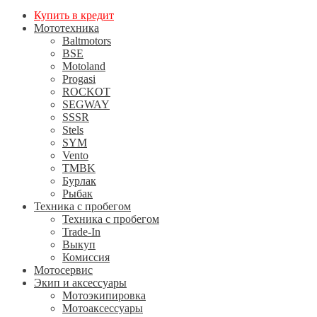
Купить в кредит
Мототехника
Baltmotors
BSE
Motoland
Progasi
ROCKOT
SEGWAY
SSSR
Stels
SYM
Vento
TMBK
Бурлак
Рыбак
Техника с пробегом
Техника с пробегом
Trade-In
Выкуп
Комиссия
Мотосервис
Экип и аксессуары
Мотоэкипировка
Мотоаксессуары