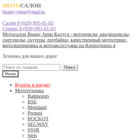
МОТО
САЛОН
buggy-jump@mail.ru
Салон 8 (920) 895-01-03
Сервис 8 (920) 891-01-03
Перейти
Перейти
Мотосалон Buggy Jump Калуга - мотоциклы, квадроциклы,
к
к
снегоходы, скутеры, питбайки, качественный мотосервис,
навигации
содержимому
мотоэкипировка и мотоаксессуары на Кропоткина 4
Техника для наших дорог
Искать:
Поиск
Меню
Купить в кредит
Мототехника
Baltmotors
BSE
Motoland
Progasi
ROCKOT
SEGWAY
SSSR
Stels