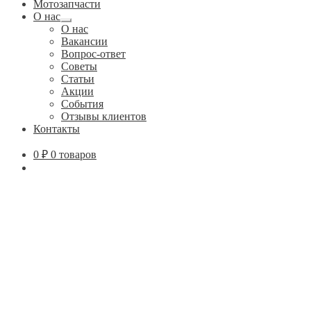
Мотозапчасти
О нас
Развернутое
О нас
вложенное
Вакансии
меню
Вопрос-ответ
Советы
Статьи
Акции
События
Отзывы клиентов
Контакты
0
₽
0 товаров