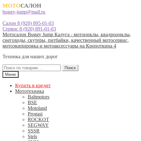
МОТО
САЛОН
buggy-jump@mail.ru
Салон 8 (920) 895-01-03
Сервис 8 (920) 891-01-03
Перейти
Перейти
Мотосалон Buggy Jump Калуга - мотоциклы, квадроциклы,
к
к
снегоходы, скутеры, питбайки, качественный мотосервис,
навигации
содержимому
мотоэкипировка и мотоаксессуары на Кропоткина 4
Техника для наших дорог
Искать:
Поиск
Меню
Купить в кредит
Мототехника
Baltmotors
BSE
Motoland
Progasi
ROCKOT
SEGWAY
SSSR
Stels