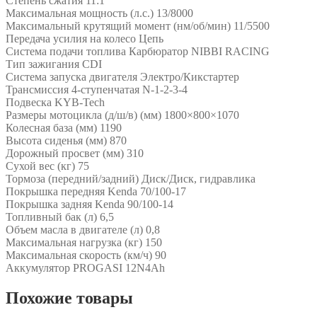
Степень сжатия 11:1
Максимальная мощность (л.с.) 13/8000
Максимальный крутящий момент (нм/об/мин) 11/5500
Передача усилия на колесо Цепь
Система подачи топлива Карбюратор NIBBI RACING
Тип зажигания CDI
Система запуска двигателя Электро/Кикстартер
Трансмиссия 4-ступенчатая N-1-2-3-4
Подвеска KYB-Tech
Размеры мотоцикла (д/ш/в) (мм) 1800×800×1070
Колесная база (мм) 1190
Высота сиденья (мм) 870
Дорожный просвет (мм) 310
Сухой вес (кг) 75
Тормоза (передний/задний) Диск/Диск, гидравлика
Покрышка передняя Kenda 70/100-17
Покрышка задняя Kenda 90/100-14
Топливный бак (л) 6,5
Объем масла в двигателе (л) 0,8
Максимальная нагрузка (кг) 150
Максимальная скорость (км/ч) 90
Аккумулятор PROGASI 12N4Ah
Похожие товары