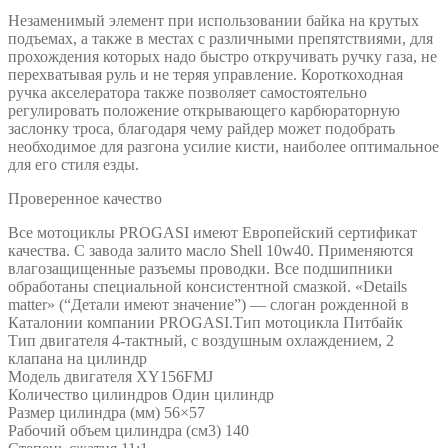
Незаменимый элемент при использовании байка на крутых
подъемах, а также в местах с различными препятствиями, для
прохождения которых надо быстро откручивать ручку газа, не
перехватывая руль и не теряя управление. Короткоходная
ручка акселератора также позволяет самостоятельно
регулировать положение открывающего карбюраторную
заслонку троса, благодаря чему райдер может подобрать
необходимое для разгона усилие кисти, наиболее оптимальное
для его стиля езды.
Проверенное качество
Все мотоциклы PROGASI имеют Европейский сертификат
качества. С завода залито масло Shell 10w40. Применяются
влагозащищенные разъемы проводки. Все подшипники
обработаны специальной консистентной смазкой. «Details
matter» (“Детали имеют значение”) — слоган рожденной в
Каталонии компании PROGASI.Тип мотоцикла Питбайк
Тип двигателя 4-тактный, с воздушным охлаждением, 2
клапана на цилиндр
Модель двигателя XY156FMJ
Количество цилиндров Один цилиндр
Размер цилиндра (мм) 56×57
Рабочий объем цилиндра (см3) 140