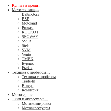
Купить в кредит
Мототехника
Развернутое
Baltmotors
вложенное
BSE
меню
Motoland
Progasi
ROCKOT
SEGWAY
SSSR
Stels
SYM
Vento
TMBK
Бурлак
Рыбак
Техника с пробегом
Развернутое
Техника с пробегом
вложенное
Trade-In
меню
Выкуп
Комиссия
Мотосервис
Экип и аксессуары
Развернутое
Мотоэкипировка
вложенное
Мотоаксессуары
меню