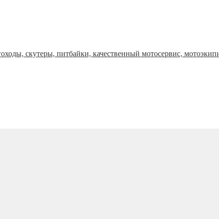
оходы, скутеры, питбайки, качественный мотосервис, мотоэкип