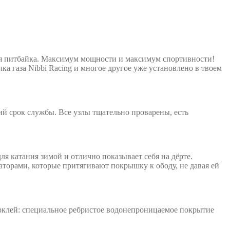
бя питбайка. Максимум мощности и максимум спортивности!
а газа Nibbi Racing и многое другое уже установлено в твоем
гий срок службы. Все узлы тщательно проварены, есть
я катания зимой и отлично показывает себя на дёрте.
орами, которые притягивают покрышку к ободу, не давая ей
ерклей: специальное ребристое водонепроницаемое покрытие