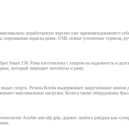
 максимально доработанную версию уже зарекомендовавшего се
, порошковая окраска рамы, USB, новые усиленные тормоза, ручк
брат Smart 150. Рама изготовлена с упором на надежность и дол
ркас, который защищает мотоботы и раму.
видах спорта. Резина Kenda выдерживает закручивание шипов дл
ают максимальные нагрузки. Колеса также оборудованы буксат
ологии Acerbis anti-slip grip, держит любого райдера как суп
виях.