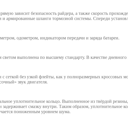
рямую зависит безопасность райдера, а также скорость прохожде
 армированные шланги тормозной системы. Спереди установлен
етром, одометром, индикатором передачи и заряда батареи.
 светом выполнена по высшему стандарту. В качестве дневного 
сеткой без узкой флейты, как у полноразмерных кроссовых мо
сочный» звук двигателя.
альное уплотнительное кольцо. Выполненное из твёрдой резины
 задерживает смазку внутри. Таким образом, уплотнительное ко
тличается пониженным уровнем шума.