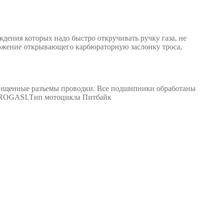
дения которых надо быстро откручивать ручку газа, не
оложение открывающего карбюраторную заслонку троса,
ащищенные разъемы проводки. Все подшипники обработаны
и PROGASI.Тип мотоцикла Питбайк