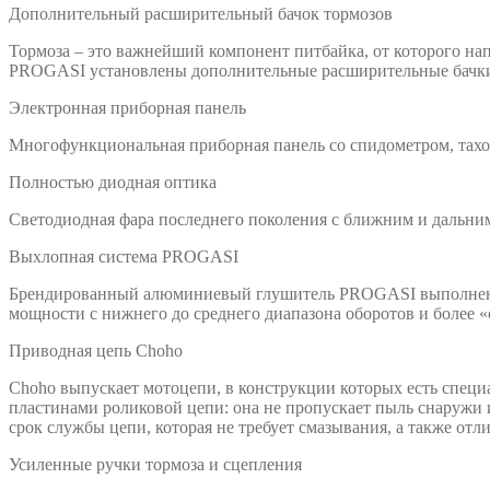
Дополнительный расширительный бачок тормозов
Тормоза – это важнейший компонент питбайка, от которого нап
PROGASI установлены дополнительные расширительные бачки и
Электронная приборная панель
Многофункциональная приборная панель со спидометром, тахом
Полностью диодная оптика
Светодиодная фара последнего поколения с ближним и дальним
Выхлопная система PROGASI
Брендированный алюминиевый глушитель PROGASI выполнен с 
мощности c нижнего до среднего диапазона оборотов и более «
Приводная цепь Choho
Choho выпускает мотоцепи, в конструкции которых есть специ
пластинами роликовой цепи: она не пропускает пыль снаружи и
срок службы цепи, которая не требует смазывания, а также о
Усиленные ручки тормоза и сцепления