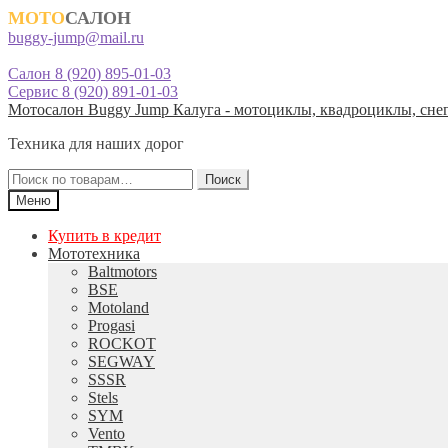
МОТО
САЛОН
buggy-jump@mail.ru
Салон 8 (920) 895-01-03
Сервис 8 (920) 891-01-03
Перейти
Перейти
Мотосалон Buggy Jump Калуга - мотоциклы, квадроциклы, снег
к
к
Техника для наших дорог
навигации
содержимому
Искать:
Поиск
Меню
Купить в кредит
Мототехника
Baltmotors
BSE
Motoland
Progasi
ROCKOT
SEGWAY
SSSR
Stels
SYM
Vento