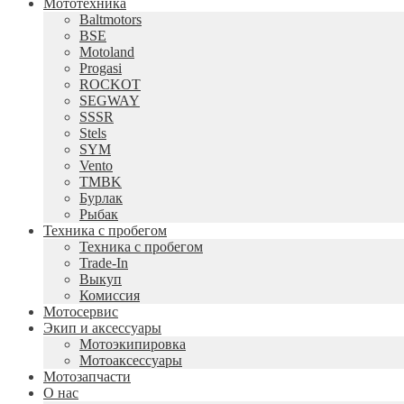
Мототехника
Baltmotors
BSE
Motoland
Progasi
ROCKOT
SEGWAY
SSSR
Stels
SYM
Vento
TMBK
Бурлак
Рыбак
Техника с пробегом
Техника с пробегом
Trade-In
Выкуп
Комиссия
Мотосервис
Экип и аксессуары
Мотоэкипировка
Мотоаксессуары
Мотозапчасти
О нас