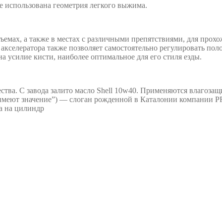
е использована геометрия легкого выжима.
мах, а также в местах с различными препятствиями, для прохож
а акселератора также позволяет самостоятельно регулировать п
а усилие кисти, наиболее оптимальное для его стиля езды.
тва. С завода залито масло Shell 10w40. Применяются влагоз
али имеют значение”) — слоган рожденной в Каталонии компани
а на цилиндр