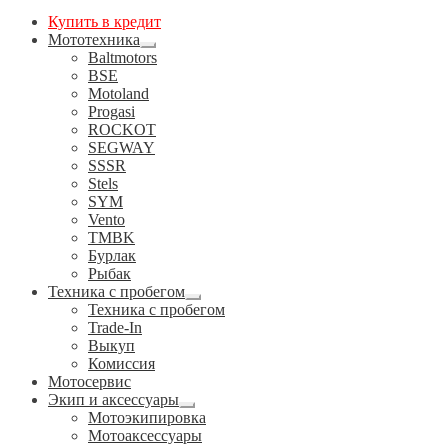
Купить в кредит
Мототехника
Развернутое
Baltmotors
вложенное
BSE
меню
Motoland
Progasi
ROCKOT
SEGWAY
SSSR
Stels
SYM
Vento
TMBK
Бурлак
Рыбак
Техника с пробегом
Развернутое
Техника с пробегом
вложенное
Trade-In
меню
Выкуп
Комиссия
Мотосервис
Экип и аксессуары
Развернутое
Мотоэкипировка
вложенное
Мотоаксессуары
меню