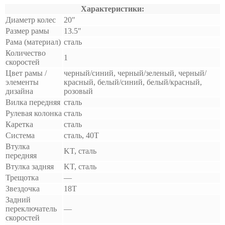
Характеристики:
Диаметр колес
20″
Размер рамы
13.5″
Рама (материал)
сталь
Количество
1
скоростей
Цвет рамы /
черный/синий, черный/зеленый, черный/
элементы
красный, белый/синий, белый/красный,
дизайна
розовый
Вилка передняя
сталь
Рулевая колонка
сталь
Каретка
сталь
Система
сталь, 40T
Втулка
KT, сталь
передняя
Втулка задняя
KT, сталь
Трещотка
—
Звездочка
18Т
Задний
переключатель
—
скоростей