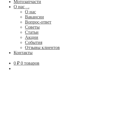
Мотозапчасти
О нас
Развернутое
О нас
вложенное
Вакансии
меню
Вопрос-ответ
Советы
Статьи
Акции
События
Отзывы клиентов
Контакты
0
₽
0 товаров