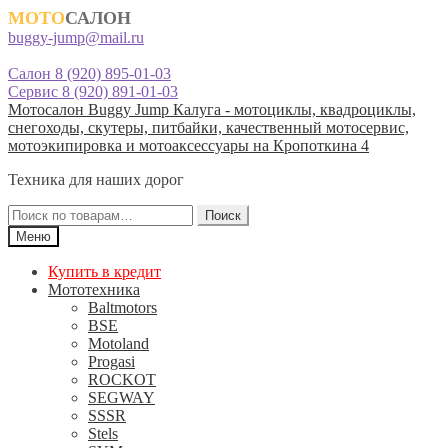
МОТО
САЛОН
buggy-jump@mail.ru
Салон 8 (920) 895-01-03
Сервис 8 (920) 891-01-03
Перейти
Перейти
Мотосалон Buggy Jump Калуга - мотоциклы, квадроциклы,
к
к
снегоходы, скутеры, питбайки, качественный мотосервис,
навигации
содержимому
мотоэкипировка и мотоаксессуары на Кропоткина 4
Техника для наших дорог
Искать:
Поиск
Меню
Купить в кредит
Мототехника
Baltmotors
BSE
Motoland
Progasi
ROCKOT
SEGWAY
SSSR
Stels