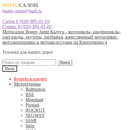
МОТО
САЛОН
buggy-jump@mail.ru
Салон 8 (920) 895-01-03
Сервис 8 (920) 891-01-03
Перейти
Перейти
Мотосалон Buggy Jump Калуга - мотоциклы, квадроциклы,
к
к
снегоходы, скутеры, питбайки, качественный мотосервис,
навигации
содержимому
мотоэкипировка и мотоаксессуары на Кропоткина 4
Техника для наших дорог
Искать:
Поиск
Меню
Купить в кредит
Мототехника
Baltmotors
BSE
Motoland
Progasi
ROCKOT
SEGWAY
SSSR
Stels