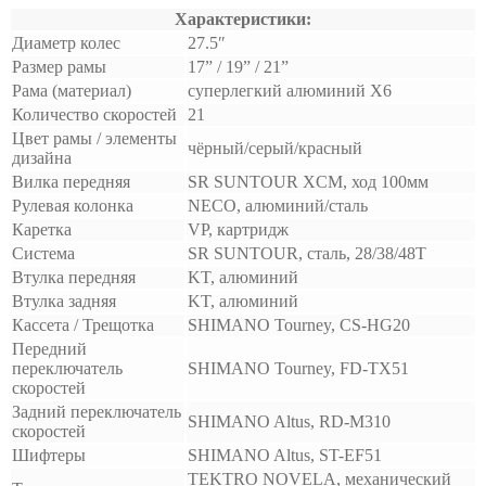
Характеристики:
Диаметр колес
27.5″
Размер рамы
17” / 19” / 21”
Рама (материал)
суперлегкий алюминий X6
Количество скоростей
21
Цвет рамы / элементы
чёрный/серый/красный
дизайна
Вилка передняя
SR SUNTOUR XCM, ход 100мм
Рулевая колонка
NECO, алюминий/сталь
Каретка
VP, картридж
Система
SR SUNTOUR, сталь, 28/38/48T
Втулка передняя
KT, алюминий
Втулка задняя
KT, алюминий
Кассета / Трещотка
SHIMANO Tourney, CS-HG20
Передний
переключатель
SHIMANO Tourney, FD-TX51
скоростей
Задний переключатель
SHIMANO Altus, RD-M310
скоростей
Шифтеры
SHIMANO Altus, ST-EF51
TEKTRO NOVELA, механический