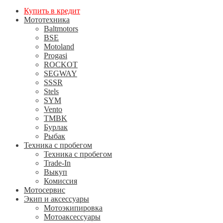
Купить в кредит
Мототехника
Baltmotors
BSE
Motoland
Progasi
ROCKOT
SEGWAY
SSSR
Stels
SYM
Vento
TMBK
Бурлак
Рыбак
Техника с пробегом
Техника с пробегом
Trade-In
Выкуп
Комиссия
Мотосервис
Экип и аксессуары
Мотоэкипировка
Мотоаксессуары