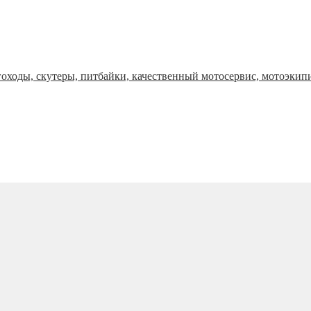
оходы, скутеры, питбайки, качественный мотосервис, мотоэкип