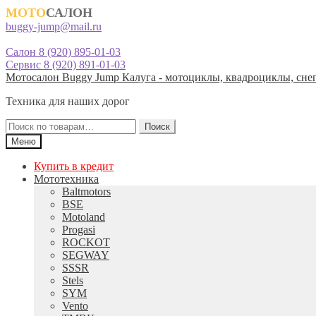
МОТО
САЛОН
buggy-jump@mail.ru
Салон 8 (920) 895-01-03
Сервис 8 (920) 891-01-03
Перейти
Перейти
Мотосалон Buggy Jump Калуга - мотоциклы, квадроциклы, снег
к
к
Техника для наших дорог
навигации
содержимому
Искать:
Поиск
Меню
Купить в кредит
Мототехника
Baltmotors
BSE
Motoland
Progasi
ROCKOT
SEGWAY
SSSR
Stels
SYM
Vento