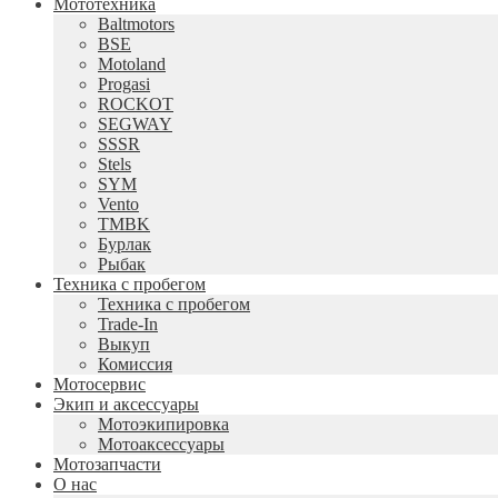
Мототехника
Baltmotors
BSE
Motoland
Progasi
ROCKOT
SEGWAY
SSSR
Stels
SYM
Vento
TMBK
Бурлак
Рыбак
Техника с пробегом
Техника с пробегом
Trade-In
Выкуп
Комиссия
Мотосервис
Экип и аксессуары
Мотоэкипировка
Мотоаксессуары
Мотозапчасти
О нас