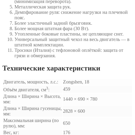
(минимизация переворота).
Металлическая защита рук.
Демпфирование руля: снижение нагрузки на плечевой
пояс.
Более эластичный задний брызговик.
Более мощная штатная фара (30 Вт).
Утопленные боковые пластины, не цепляющие снег.
Универсальный защитный чехол на весь двигатель — в
штатной комплектации.
Тросики (Италия) с тефлоновой оплёткой: защита от
грязи и обмерзания.
Технические характеристики
Двигатель, мощность, л.с.:
Zongshen, 18
3
459
Объём двигателя, см
:
Длина × Ширина × Высота,
1440 × 690 × 780
мм:
Длина × Ширина гусеницы,
2828 × 600
мм:
Максимальная ширина (по
650
рулю), мм:
Вес, кг:
176