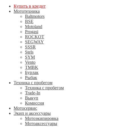
Купить в кредит
Мототехника
Baltmotors
BSE
Motoland
Progasi
ROCKOT
SEGWAY
SSSR
Stels
SYM
Vento
TMBK
Бурлак
Рыбак
Техника с пробегом
Техника с пробегом
Trade-In
Выкуп
Комиссия
Мотосервис
Экип и аксессуары
Мотоэкипировка
Мотоаксессуары