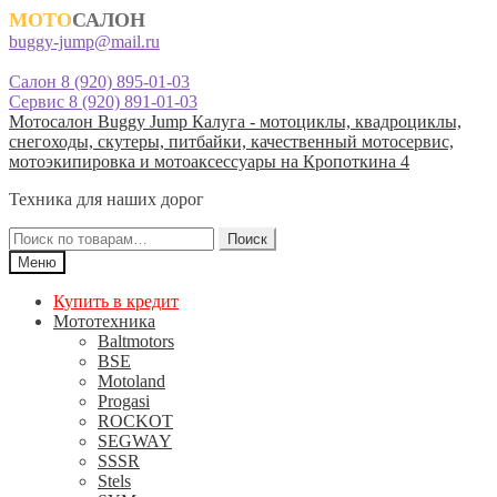
МОТО
САЛОН
buggy-jump@mail.ru
Салон 8 (920) 895-01-03
Сервис 8 (920) 891-01-03
Перейти
Перейти
Мотосалон Buggy Jump Калуга - мотоциклы, квадроциклы,
к
к
снегоходы, скутеры, питбайки, качественный мотосервис,
навигации
содержимому
мотоэкипировка и мотоаксессуары на Кропоткина 4
Техника для наших дорог
Искать:
Поиск
Меню
Купить в кредит
Мототехника
Baltmotors
BSE
Motoland
Progasi
ROCKOT
SEGWAY
SSSR
Stels