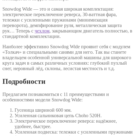
Snowdog Wide — это и самая широкая комплектация:
электрическое переключение реверса, 30-ваттная фара,
тележки с усиленными пружинами (минимизация
переворота), демпфирование руля, металлическая защита
рук… Теперь с
чехлом
, закрывающим двигатель полностью, в
стандартной комплектации.
Наиболее эффективно Snowdog Wide проявит себя с модулем
«Толкач» и специальными санями для него. Так вы станете
владельцем особенной универсальной машины для широкого
круга задач в самых различных условиях: глубокий пухлый
снег, неровный лёд, склоны, лесистая местность и т.д.
Подробности
Предлагаем познакомиться с 11 преимуществами и
особенностями модели Snowdog Wide:
Гусеница шириной 600 мм.
Усиленная сальниковая цепь Choho 520H.
Электрическое переключение реверса: надёжнее,
удобнее, быстрее.
Усиленная подвеска: тележки с усиленными пружинами