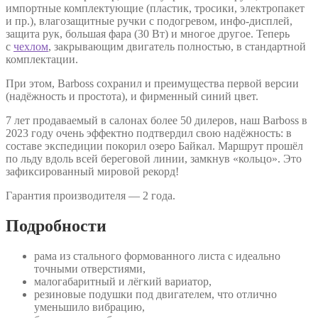
импортные комплектующие (пластик, тросики, электропакет
и пр.), влагозащитные ручки с подогревом, инфо-дисплей,
защита рук, большая фара (30 Вт) и многое другое. Теперь
с
чехлом
, закрывающим двигатель полностью, в стандартной
комплектации.
При этом, Barboss сохранил и преимущества первой версии
(надёжность и простота), и фирменный синий цвет.
7 лет продаваемый в салонах более 50 дилеров, наш Barboss в
2023 году очень эффектно подтвердил свою надёжность: в
составе экспедиции покорил озеро Байкал. Маршрут прошёл
по льду вдоль всей береговой линии, замкнув «кольцо». Это
зафиксированный мировой рекорд!
Гарантия производителя — 2 года.
Подробности
рама из стального формованного листа с идеально
точными отверстиями,
малогабаритный и лёгкий вариатор,
резиновые подушки под двигателем, что отлично
уменьшило вибрацию,