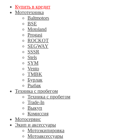
Купить в кредит
Мототехника
Baltmotors
BSE
Motoland
Progasi
ROCKOT
SEGWAY
SSSR
Stels
SYM
Vento
TMBK
Бурлак
Рыбак
Техника с пробегом
Техника с пробегом
Trade-In
Выкуп
Комиссия
Мотосервис
Экип и аксессуары
Мотоэкипировка
Мотоаксессуары