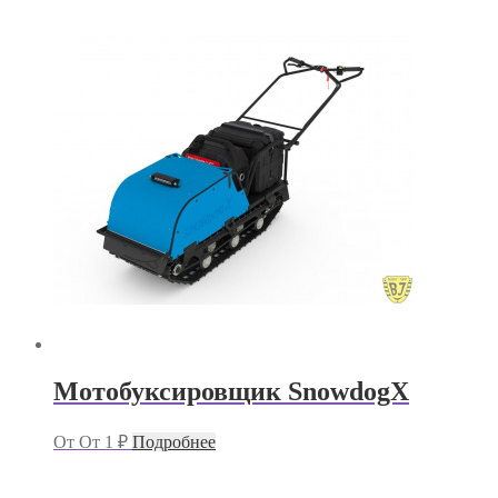
Мотобуксировщик SnowdogX
От
От
1
₽
Подробнее