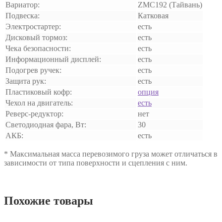
Вариатор:
ZMC192 (Тайвань)
Подвеска:
Катковая
Электростартер:
есть
Дисковый тормоз:
есть
Чека безопасности:
есть
Информационный дисплей:
есть
Подогрев ручек:
есть
Защита рук:
есть
Пластиковый кофр:
опция
Чехол на двигатель:
есть
Реверс-редуктор:
нет
Светодиодная фара, Вт:
30
АКБ:
есть
* Максимальная масса перевозимого груза может отличаться в
зависимости от типа поверхности и сцепления с ним.
Похожие товары