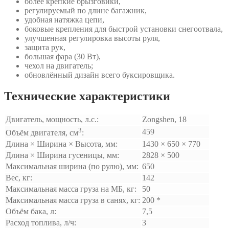
более крепкие брызговики,
регулируемый по длине багажник,
удобная натяжка цепи,
боковые крепления для быстрой установки снегоотвала,
улучшенная регулировка высоты руля,
защита рук,
большая фара (30 Вт),
чехол на двигатель;
обновлённый дизайн всего буксировщика.
Технические характеристики
Двигатель, мощность, л.с.:
Zongshen, 18
3
459
Объём двигателя, см
:
Длина × Ширина × Высота, мм:
1430 × 650 × 770
Длина × Ширина гусеницы, мм:
2828 × 500
Максимальная ширина (по рулю), мм:
650
Вес, кг:
142
Максимальная масса груза на МБ, кг:
50
Максимальная масса груза в санях, кг:
200 *
Объём бака, л:
7,5
Расход топлива, л/ч:
3