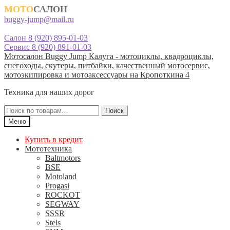
МОТО
САЛОН
buggy-jump@mail.ru
Салон 8 (920) 895-01-03
Сервис 8 (920) 891-01-03
Перейти
Перейти
Мотосалон Buggy Jump Калуга - мотоциклы, квадроциклы,
к
к
снегоходы, скутеры, питбайки, качественный мотосервис,
навигации
содержимому
мотоэкипировка и мотоаксессуары на Кропоткина 4
Техника для наших дорог
Искать:
Поиск
Меню
Купить в кредит
Мототехника
Baltmotors
BSE
Motoland
Progasi
ROCKOT
SEGWAY
SSSR
Stels