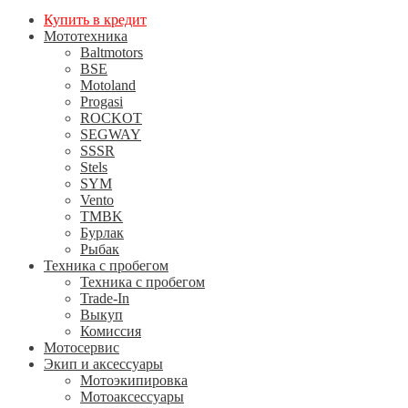
Купить в кредит
Мототехника
Baltmotors
BSE
Motoland
Progasi
ROCKOT
SEGWAY
SSSR
Stels
SYM
Vento
TMBK
Бурлак
Рыбак
Техника с пробегом
Техника с пробегом
Trade-In
Выкуп
Комиссия
Мотосервис
Экип и аксессуары
Мотоэкипировка
Мотоаксессуары