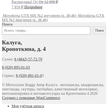
Первоначальная
Распродажа!
От
От
12 090
₽
цена
Текущая
7 859
₽
Подробнее
составляла
цена:
12
7
Мотоботы GTX MX №2 grey/green (р. 38-46)
Мотоботы GTX
090 ₽.
MX №1 blue/green (р. 38-46)
859 ₽.
Поиск
Поиск
Калуга,
Кропоткина, д. 4
Салон:
8 (4842) 57-72-79
8 (920) 895-01-03
Сервис:
8 (920) 891-01-0
3
© Мотосалон Buggy Jump Калуга - мотоциклы, квадроциклы,
снегоходы, скутеры, питбайки, качественный мотосервис,
мотоэкипировка и мотоаксессуары на Кропоткина 4 2026
Создано с помощью WooCommerce
.
Моя учётная запись