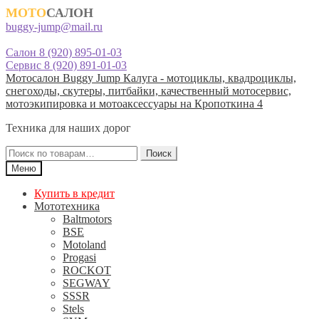
МОТО
САЛОН
buggy-jump@mail.ru
Салон 8 (920) 895-01-03
Сервис 8 (920) 891-01-03
Перейти
Перейти
Мотосалон Buggy Jump Калуга - мотоциклы, квадроциклы,
к
к
снегоходы, скутеры, питбайки, качественный мотосервис,
навигации
содержимому
мотоэкипировка и мотоаксессуары на Кропоткина 4
Техника для наших дорог
Искать:
Поиск
Меню
Купить в кредит
Мототехника
Baltmotors
BSE
Motoland
Progasi
ROCKOT
SEGWAY
SSSR
Stels