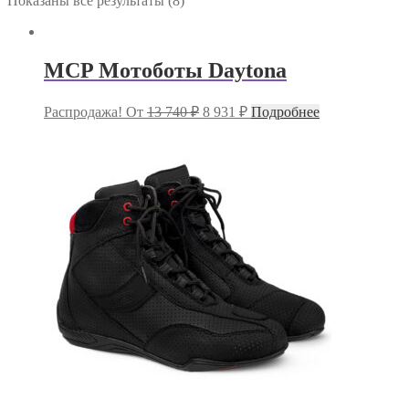
Показаны все результаты (8)
MCP Мотоботы Daytona
Первоначальная
Текущая
Распродажа!
От
13 740
₽
8 931
₽
Подробнее
цена
цена:
составляла
8
13
931 ₽.
740 ₽.