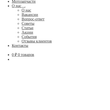
Мотозапчасти
О нас
Развернутое
О нас
вложенное
Вакансии
меню
Вопрос-ответ
Советы
Статьи
Акции
События
Отзывы клиентов
Контакты
0
₽
0 товаров