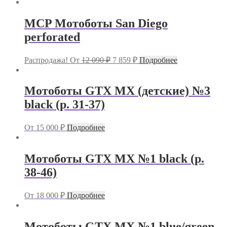
MCP Мотоботы San Diego
perforated
Первоначальная
Текущая
Распродажа!
От
12 090
₽
7 859
₽
Подробнее
цена
цена:
составляла
7
12
859 ₽.
Мотоботы GTX MX (детские) №3
090 ₽.
black (р. 31-37)
От
15 000
₽
Подробнее
Мотоботы GTX MX №1 black (р.
38-46)
От
18 000
₽
Подробнее
Мотоботы GTX MX №1 blue/green