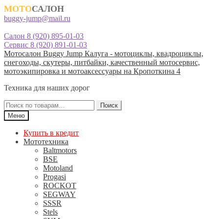
МОТО
САЛОН
buggy-jump@mail.ru
Салон 8 (920) 895-01-03
Сервис 8 (920) 891-01-03
Перейти
Перейти
Мотосалон Buggy Jump Калуга - мотоциклы, квадроциклы,
к
к
снегоходы, скутеры, питбайки, качественный мотосервис,
навигации
содержимому
мотоэкипировка и мотоаксессуары на Кропоткина 4
Техника для наших дорог
Искать:
Поиск
Меню
Купить в кредит
Мототехника
Baltmotors
BSE
Motoland
Progasi
ROCKOT
SEGWAY
SSSR
Stels