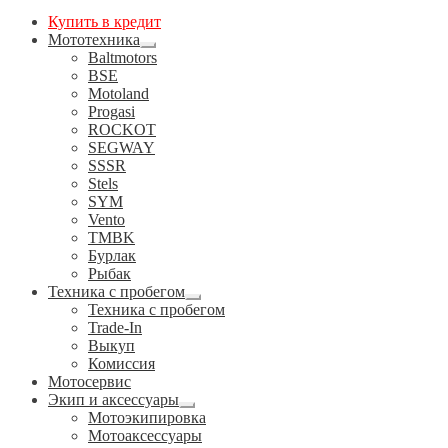
Купить в кредит
Мототехника
Развернутое
Baltmotors
вложенное
BSE
меню
Motoland
Progasi
ROCKOT
SEGWAY
SSSR
Stels
SYM
Vento
TMBK
Бурлак
Рыбак
Техника с пробегом
Развернутое
Техника с пробегом
вложенное
Trade-In
меню
Выкуп
Комиссия
Мотосервис
Экип и аксессуары
Развернутое
Мотоэкипировка
вложенное
Мотоаксессуары
меню