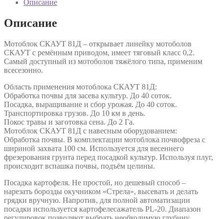
Описание
Описание
Мотоблок СКАУТ 81Д – открывает линейку мотоболов
СКАУТ с ремённым приводом, имеет тяговый класс 0,2.
Самый доступный из мотоболов тяжёлого типа, применим
всесезонно.
Область применения мотоблока СКАУТ 81Д:
Обработка почвы для засева культур. До 40 соток.
Посадка, выращивание и сбор урожая. До 40 соток.
Транспортировка грузов. До 10 км в день.
Покос травы и заготовка сена. До 2 Га.
Мотоблок СКАУТ 81Д с навесным оборудованием:
Обработка почвы. В комплектации мотоблока почвофреза с
шириной захвата 100 см. Используется для весеннего
фрезерования грунта перед посадкой культур. Используя плуг,
происходит вспашка почвы, подъём целины.
Посадка картофеля. Не простой, но дешевый способ –
нарезать борозды окучником «Стрела», высевать и делать
грядки вручную. Напротив, для полной автоматизации
посадки используется картофелесажатель PL-20. Диапазон
регулировок позволяют выбрать необходимую глубину