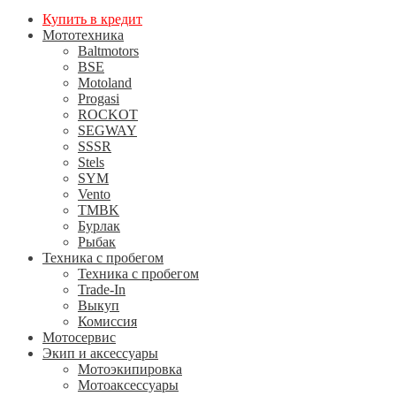
Купить в кредит
Мототехника
Baltmotors
BSE
Motoland
Progasi
ROCKOT
SEGWAY
SSSR
Stels
SYM
Vento
TMBK
Бурлак
Рыбак
Техника с пробегом
Техника с пробегом
Trade-In
Выкуп
Комиссия
Мотосервис
Экип и аксессуары
Мотоэкипировка
Мотоаксессуары