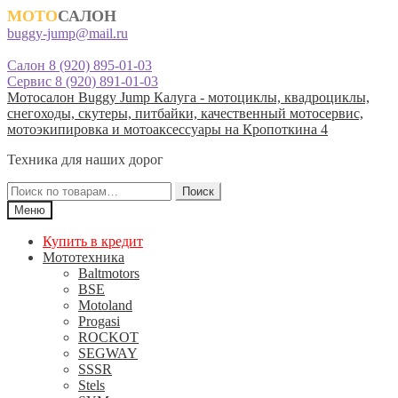
МОТО
САЛОН
buggy-jump@mail.ru
Салон 8 (920) 895-01-03
Сервис 8 (920) 891-01-03
Перейти
Перейти
Мотосалон Buggy Jump Калуга - мотоциклы, квадроциклы,
к
к
снегоходы, скутеры, питбайки, качественный мотосервис,
навигации
содержимому
мотоэкипировка и мотоаксессуары на Кропоткина 4
Техника для наших дорог
Искать:
Поиск
Меню
Купить в кредит
Мототехника
Baltmotors
BSE
Motoland
Progasi
ROCKOT
SEGWAY
SSSR
Stels