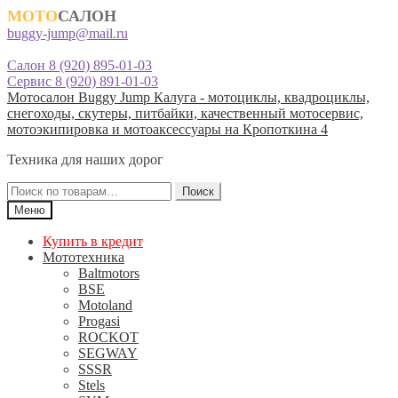
МОТО
САЛОН
buggy-jump@mail.ru
Салон 8 (920) 895-01-03
Сервис 8 (920) 891-01-03
Перейти
Перейти
Мотосалон Buggy Jump Калуга - мотоциклы, квадроциклы,
к
к
снегоходы, скутеры, питбайки, качественный мотосервис,
навигации
содержимому
мотоэкипировка и мотоаксессуары на Кропоткина 4
Техника для наших дорог
Искать:
Поиск
Меню
Купить в кредит
Мототехника
Baltmotors
BSE
Motoland
Progasi
ROCKOT
SEGWAY
SSSR
Stels