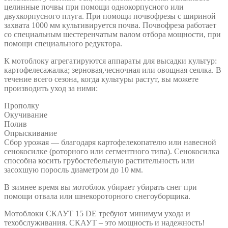
целинные почвы при помощи однокорпусного или
двухкорпусного плуга. При помощи почвофрезы с шириной
захвата 1000 мм культивируется почва. Почвофреза работает
со специальным шестеренчатым валом отбора мощности, при
помощи специального редуктора.
К мотоблоку агрегатируются аппараты для высадки культур:
картофелесажалка; зерновая,чесночная или овощная сеялка. В
течение всего сезона, когда культуры растут, вы можете
производить уход за ними:
Прополку
Окучивание
Полив
Опрыскивание
Сбор урожая — благодаря картофелекопателю или навесной
сенокосилке (роторного или сегментного типа). Сенокосилка
способна косить грубостебельную растительность или
засохшую поросль диаметром до 10 мм.
В зимнее время вы мотоблок убирает убирать снег при
помощи отвала или шнекороторного снегоуборщика.
Мотоблоки СКАУТ 15 DE требуют минимум ухода и
техобслуживания. СКАУТ – это мощность и надежность!