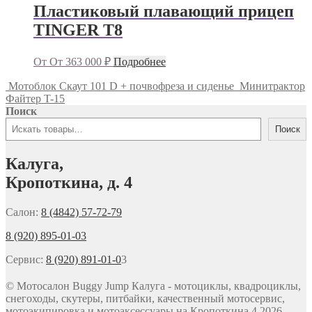
Пластиковый плавающий прицеп
TINGER T8
От
От
363 000
₽
Подробнее
Мотоблок Скаут 101 D + почвофреза и сиденье
Минитрактор
Файтер T-15
Поиск
Поиск
Калуга,
Кропоткина, д. 4
Салон:
8 (4842) 57-72-79
8 (920) 895-01-03
Сервис:
8 (920) 891-01-0
3
© Мотосалон Buggy Jump Калуга - мотоциклы, квадроциклы,
снегоходы, скутеры, питбайки, качественный мотосервис,
мотоэкипировка и мотоаксессуары на Кропоткина 4 2026