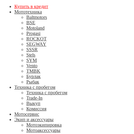
Купить в кредит
Мототехника
Baltmotors
BSE
Motoland
Progasi
ROCKOT
SEGWAY
SSSR
Stels
SYM
Vento
TMBK
Бурлак
Рыбак
Техника с пробегом
Техника с пробегом
Trade-In
Выкуп
Комиссия
Мотосервис
Экип и аксессуары
Мотоэкипировка
Мотоаксессуары