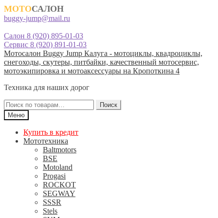
МОТО
САЛОН
buggy-jump@mail.ru
Салон 8 (920) 895-01-03
Сервис 8 (920) 891-01-03
Перейти
Перейти
Мотосалон Buggy Jump Калуга - мотоциклы, квадроциклы,
к
к
снегоходы, скутеры, питбайки, качественный мотосервис,
навигации
содержимому
мотоэкипировка и мотоаксессуары на Кропоткина 4
Техника для наших дорог
Искать:
Поиск
Меню
Купить в кредит
Мототехника
Baltmotors
BSE
Motoland
Progasi
ROCKOT
SEGWAY
SSSR
Stels