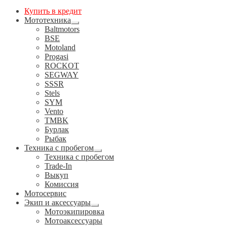
Купить в кредит
Мототехника
Развернутое
Baltmotors
вложенное
BSE
меню
Motoland
Progasi
ROCKOT
SEGWAY
SSSR
Stels
SYM
Vento
TMBK
Бурлак
Рыбак
Техника с пробегом
Развернутое
Техника с пробегом
вложенное
Trade-In
меню
Выкуп
Комиссия
Мотосервис
Экип и аксессуары
Развернутое
Мотоэкипировка
вложенное
Мотоаксессуары
меню