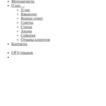
Мотозапчасти
О нас
Развернутое
О нас
вложенное
Вакансии
меню
Вопрос-ответ
Советы
Статьи
Акции
События
Отзывы клиентов
Контакты
0
₽
0 товаров