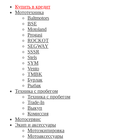
Купить в кредит
Мототехника
Baltmotors
BSE
Motoland
Progasi
ROCKOT
SEGWAY
SSSR
Stels
SYM
Vento
TMBK
Бурлак
Рыбак
Техника с пробегом
Техника с пробегом
Trade-In
Выкуп
Комиссия
Мотосервис
Экип и аксессуары
Мотоэкипировка
Мотоаксессуары