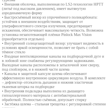
• Внешняя оболочка, выполненная по LS2-технологии HPTT
(литьё под высоким давлением), имеет вытянутую
аэродинамичную форму
• Быстросъёмный визор из упрочнённого поликарбоната:
устойчив к внешним воздействиям, защищает от
ультрафиолетового спектра излучения, предотвращает
искажения, обеспечивает максимальную четкость. Возможна
установка незапотевающей плёнки Pinlock Max Vision
(приобретается отдельно)
• Внутренний солнцезащитный визор: улучшает видимость в
условиях яркой освещенности, позволяет не брать с собой
тёмное стекло
• Входные вентиляционные каналы на подбородочной дуге и
в лобовой зоне снабжены регулирующими задвижками.
Выходные каналы расположены в затылочной зоне сверху,
под спойлером, и в нижней части шлема
• Каналы в защитной капсуле шлема обеспечивают
эффективную внутреннюю циркуляцию воздуха. В комплекте
– дефлектор–отсекатель дыхания и нижняя эластичная
тканевая шторка на подбородке
• Внутренняя подкладка выполнена из дышащего
гипоаллергенного материала с антибактериальной
обработкой. Полностью съёмная, допускает стирку
• Застёжка шлема – стальная трещотка с регулировкой степени