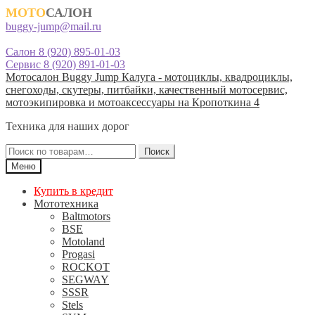
МОТО
САЛОН
buggy-jump@mail.ru
Салон 8 (920) 895-01-03
Сервис 8 (920) 891-01-03
Перейти
Перейти
Мотосалон Buggy Jump Калуга - мотоциклы, квадроциклы,
к
к
снегоходы, скутеры, питбайки, качественный мотосервис,
навигации
содержимому
мотоэкипировка и мотоаксессуары на Кропоткина 4
Техника для наших дорог
Искать:
Поиск
Меню
Купить в кредит
Мототехника
Baltmotors
BSE
Motoland
Progasi
ROCKOT
SEGWAY
SSSR
Stels