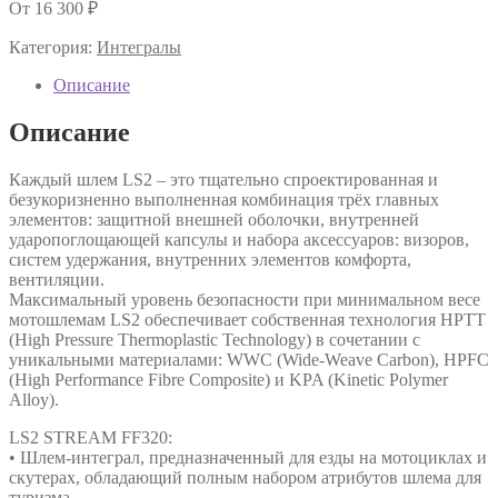
От
16 300
₽
Категория:
Интегралы
Описание
Описание
Каждый шлем LS2 – это тщательно спроектированная и
безукоризненно выполненная комбинация трёх главных
элементов: защитной внешней оболочки, внутренней
ударопоглощающей капсулы и набора аксессуаров: визоров,
систем удержания, внутренних элементов комфорта,
вентиляции.
Максимальный уровень безопасности при минимальном весе
мотошлемам LS2 обеспечивает собственная технология HPTT
(High Pressure Thermoplastic Technology) в сочетании с
уникальными материалами: WWC (Wide-Weave Carbon), HPFC
(High Performance Fibre Composite) и KPA (Kinetic Polymer
Alloy).
LS2 STREAM FF320:
• Шлем-интеграл, предназначенный для езды на мотоциклах и
скутерах, обладающий полным набором атрибутов шлема для
туризма