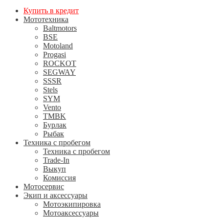
Купить в кредит
Мототехника
Baltmotors
BSE
Motoland
Progasi
ROCKOT
SEGWAY
SSSR
Stels
SYM
Vento
TMBK
Бурлак
Рыбак
Техника с пробегом
Техника с пробегом
Trade-In
Выкуп
Комиссия
Мотосервис
Экип и аксессуары
Мотоэкипировка
Мотоаксессуары