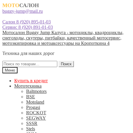
МОТО
САЛОН
buggy-jump@mail.ru
Салон 8 (920) 895-01-03
Сервис 8 (920) 891-01-03
Перейти
Перейти
Мотосалон Buggy Jump Калуга - мотоциклы, квадроциклы,
к
к
снегоходы, скутеры, питбайки, качественный мотосервис,
навигации
содержимому
мотоэкипировка и мотоаксессуары на Кропоткина 4
Техника для наших дорог
Искать:
Поиск
Меню
Купить в кредит
Мототехника
Baltmotors
BSE
Motoland
Progasi
ROCKOT
SEGWAY
SSSR
Stels