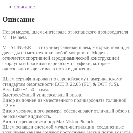
Описание
Описание
Новая модель шлема-интеграла от испанского производителя
MT Helmets.
MT STINGER — это универсальный шлем, который подойдет
для езды на мототехнике любой мощности. Модель
отличается спортивной аэродинамической конструкцией
скорлупы и броскими вариантами графики, которые
однозначно выделят вас в потоке движения.
Шлем сертифицирован по европейскому и американскому
стандартам безопасности ECE R-22.05 (EU) & DOT (US).
Вес: 1400 +/- 50 грамм.
Быстросъёмный универсальный визор.
Визор выполнен из качественного поликарбоната толщиной
2.2 мм.
Визор увеличенного размера, обеспечивают отличный обзор и
не искажает видимость.
Визор с креплениями под Max Vision Pinlock.
Шлем оснащен системой мульти-вентиляции: соединенные
воздушные каналы создают постоянный легкий поток воздуха