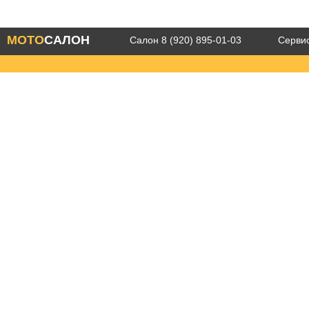
Перейти
Перейти
МОТО
САЛОН
Салон 8 (920) 895-01-03
Сервис
КУПИТЬ В КРЕДИТ
МОТОТЕХНИКА
к
к
навигации
содержимому