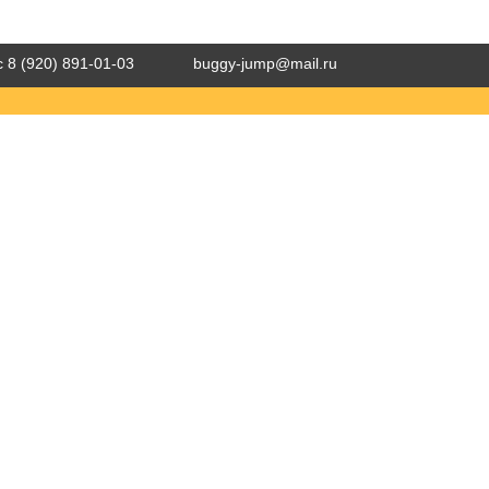
 8 (920) 891-01-03
buggy-jump@mail.ru
ТЕХНИКА С ПРОБЕГОМ
МОТОСЕРВИС
ЭКИП И АКСЕССУАР