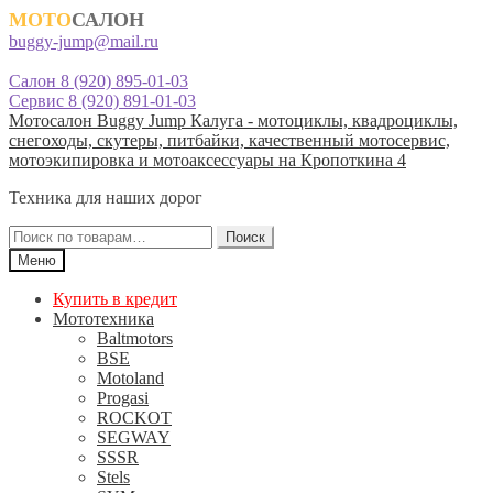
МОТО
САЛОН
buggy-jump@mail.ru
Салон 8 (920) 895-01-03
Сервис 8 (920) 891-01-03
Перейти
Перейти
Мотосалон Buggy Jump Калуга - мотоциклы, квадроциклы,
к
к
снегоходы, скутеры, питбайки, качественный мотосервис,
навигации
содержимому
мотоэкипировка и мотоаксессуары на Кропоткина 4
Техника для наших дорог
Искать:
Поиск
Меню
Купить в кредит
Мототехника
Baltmotors
BSE
Motoland
Progasi
ROCKOT
SEGWAY
SSSR
Stels