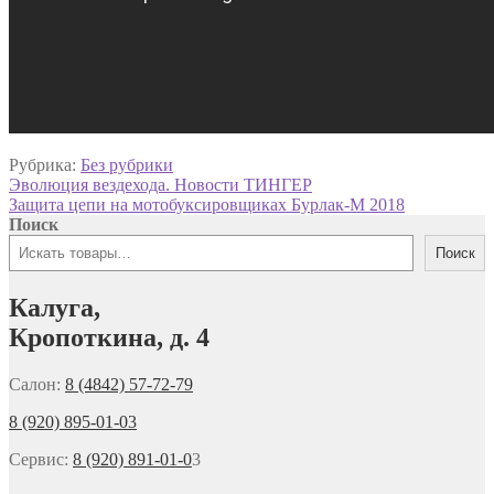
Рубрика:
Без рубрики
Навигация
Предыдущая
Эволюция вездехода. Новости ТИНГЕР
запись:
Следующая
Защита цепи на мотобуксировщиках Бурлак-М 2018
по
запись:
Поиск
записям
Поиск
Калуга,
Кропоткина, д. 4
Салон:
8 (4842) 57-72-79
8 (920) 895-01-03
Сервис:
8 (920) 891-01-0
3