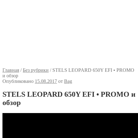
Главная
/
Без рубрики
/
STELS LEOPARD 650Y EFI • PROMO
и обзор
Опубликовано
15.08.2017
от
Bag
STELS LEOPARD 650Y EFI • PROMO и
обзор