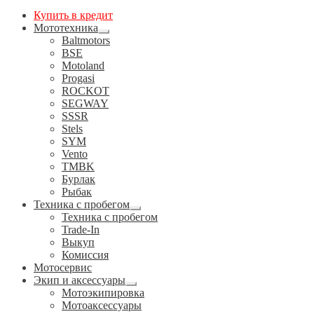
Купить в кредит
Мототехника
Развернутое
Baltmotors
вложенное
BSE
меню
Motoland
Progasi
ROCKOT
SEGWAY
SSSR
Stels
SYM
Vento
TMBK
Бурлак
Рыбак
Техника с пробегом
Развернутое
Техника с пробегом
вложенное
Trade-In
меню
Выкуп
Комиссия
Мотосервис
Экип и аксессуары
Развернутое
Мотоэкипировка
вложенное
Мотоаксессуары
меню