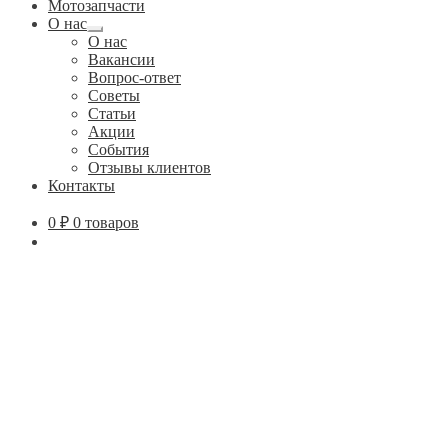
Мотозапчасти
О нас
Развернутое
О нас
вложенное
Вакансии
меню
Вопрос-ответ
Советы
Статьи
Акции
События
Отзывы клиентов
Контакты
0
₽
0 товаров