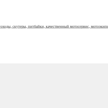
оходы, скутеры, питбайки, качественный мотосервис, мотоэкип