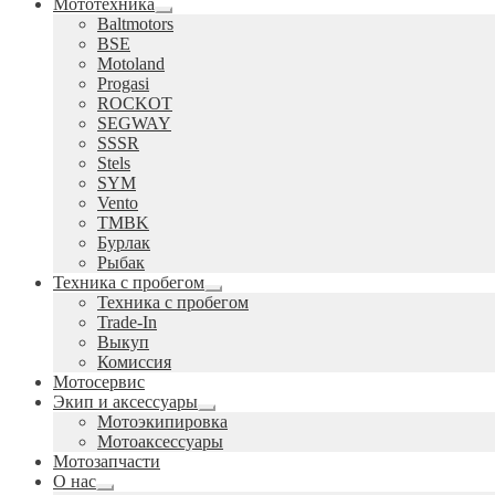
Мототехника
Развернутое
Baltmotors
вложенное
BSE
меню
Motoland
Progasi
ROCKOT
SEGWAY
SSSR
Stels
SYM
Vento
TMBK
Бурлак
Рыбак
Техника с пробегом
Развернутое
Техника с пробегом
вложенное
Trade-In
меню
Выкуп
Комиссия
Мотосервис
Экип и аксессуары
Развернутое
Мотоэкипировка
вложенное
Мотоаксессуары
меню
Мотозапчасти
О нас
Развернутое