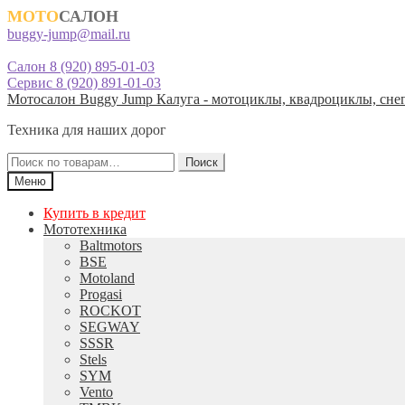
МОТО
САЛОН
buggy-jump@mail.ru
Салон 8 (920) 895-01-03
Сервис 8 (920) 891-01-03
Перейти
Перейти
Мотосалон Buggy Jump Калуга - мотоциклы, квадроциклы, снег
к
к
Техника для наших дорог
навигации
содержимому
Искать:
Поиск
Меню
Купить в кредит
Мототехника
Baltmotors
BSE
Motoland
Progasi
ROCKOT
SEGWAY
SSSR
Stels
SYM
Vento