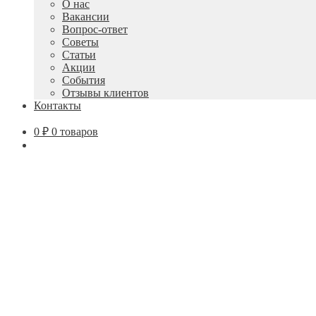
О нас
вложенное
Вакансии
меню
Вопрос-ответ
Советы
Статьи
Акции
События
Отзывы клиентов
Контакты
0
₽
0 товаров