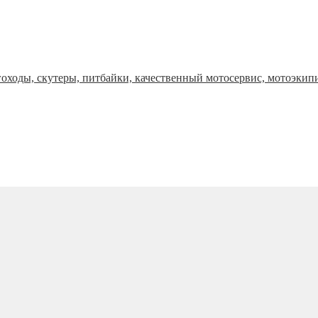
оходы, скутеры, питбайки, качественный мотосервис, мотоэкип