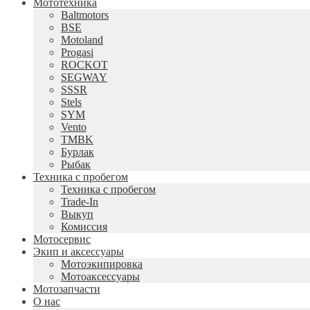
Мототехника
Baltmotors
BSE
Motoland
Progasi
ROCKOT
SEGWAY
SSSR
Stels
SYM
Vento
TMBK
Бурлак
Рыбак
Техника с пробегом
Техника с пробегом
Trade-In
Выкуп
Комиссия
Мотосервис
Экип и аксессуары
Мотоэкипировка
Мотоаксессуары
Мотозапчасти
О нас