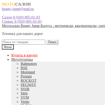
МОТО
САЛОН
buggy-jump@mail.ru
Салон 8 (920) 895-01-03
Сервис 8 (920) 891-01-03
Перейти
Перейти
Мотосалон Buggy Jump Калуга - мотоциклы, квадроциклы, снег
к
к
Техника для наших дорог
навигации
содержимому
Искать:
Поиск
Меню
Купить в кредит
Мототехника
Baltmotors
BSE
Motoland
Progasi
ROCKOT
SEGWAY
SSSR
Stels
SYM
Vento