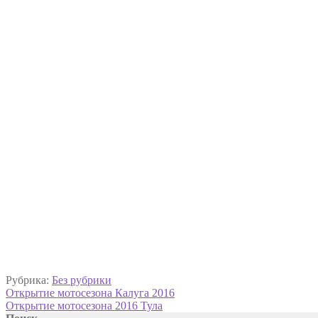
Рубрика:
Без рубрики
Навигация
Предыдущая
Открытие мотосезона Калуга 2016
запись:
Следующая
Открытие мотосезона 2016 Тула
по
запись: