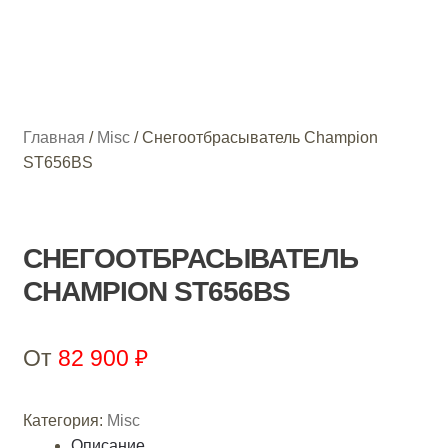
Мотозапчасти
О нас
Главная
/
Misc
/
Снегоотбрасыватель Champion
Контакты
ST656BS
СНЕГООТБРАСЫВАТЕЛЬ
CHAMPION ST656BS
От
82 900
₽
Категория:
Misc
Описание