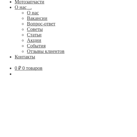
Мотозапчасти
О нас
Развернутое
О нас
вложенное
Вакансии
меню
Вопрос-ответ
Советы
Статьи
Акции
События
Отзывы клиентов
Контакты
0
₽
0 товаров