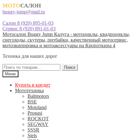
МОТО
САЛОН
buggy-jump@mail.ru
Салон 8 (920) 895-01-03
Сервис 8 (920) 891-01-03
Перейти
Перейти
Мотосалон Buggy Jump Калуга - мотоциклы, квадроциклы,
к
к
снегоходы, скутеры, питбайки, качественный мотосервис,
навигации
содержимому
мотоэкипировка и мотоаксессуары на Кропоткина 4
Техника для наших дорог
Искать:
Поиск
Меню
Купить в кредит
Мототехника
Baltmotors
BSE
Motoland
Progasi
ROCKOT
SEGWAY
SSSR
Stels