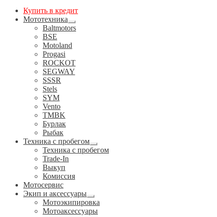
Купить в кредит
Мототехника
Развернутое
Baltmotors
вложенное
BSE
меню
Motoland
Progasi
ROCKOT
SEGWAY
SSSR
Stels
SYM
Vento
TMBK
Бурлак
Рыбак
Техника с пробегом
Развернутое
Техника с пробегом
вложенное
Trade-In
меню
Выкуп
Комиссия
Мотосервис
Экип и аксессуары
Развернутое
Мотоэкипировка
вложенное
Мотоаксессуары
меню