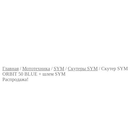
Главная
/
Мототехника
/
SYM
/
Скутеры SYM
/
Скутер SYM
ORBIT 50 BLUE + шлем SYM
Распродажа!