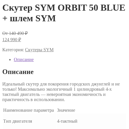
Скутер SYM ORBIT 50 BLUE
+ шлем SYM
Первоначальная
От
140 490
₽
цена
Текущая
124 990
₽
составляла
цена:
140
124
Категория:
Скутеры SYM
490 ₽.
990 ₽.
Описание
Описание
Идеальный скутер для покорения городских джунглей и не
только! Максимально экологичный 1 цилиндровый 4-х
тактный двигатель — невероятная экономичность и
практичность в использовании.
Наименование параметра
Значение
Тип двигателя
4-тактный