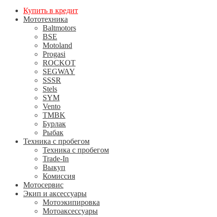
Купить в кредит
Мототехника
Baltmotors
BSE
Motoland
Progasi
ROCKOT
SEGWAY
SSSR
Stels
SYM
Vento
TMBK
Бурлак
Рыбак
Техника с пробегом
Техника с пробегом
Trade-In
Выкуп
Комиссия
Мотосервис
Экип и аксессуары
Мотоэкипировка
Мотоаксессуары