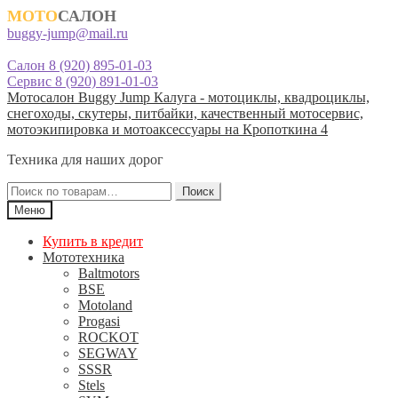
МОТО
САЛОН
buggy-jump@mail.ru
Салон 8 (920) 895-01-03
Сервис 8 (920) 891-01-03
Перейти
Перейти
Мотосалон Buggy Jump Калуга - мотоциклы, квадроциклы,
к
к
снегоходы, скутеры, питбайки, качественный мотосервис,
навигации
содержимому
мотоэкипировка и мотоаксессуары на Кропоткина 4
Техника для наших дорог
Искать:
Поиск
Меню
Купить в кредит
Мототехника
Baltmotors
BSE
Motoland
Progasi
ROCKOT
SEGWAY
SSSR
Stels