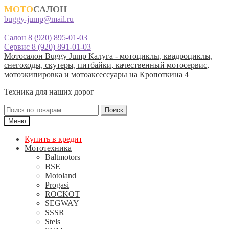
МОТО
САЛОН
buggy-jump@mail.ru
Салон 8 (920) 895-01-03
Сервис 8 (920) 891-01-03
Перейти
Перейти
Мотосалон Buggy Jump Калуга - мотоциклы, квадроциклы,
к
к
снегоходы, скутеры, питбайки, качественный мотосервис,
навигации
содержимому
мотоэкипировка и мотоаксессуары на Кропоткина 4
Техника для наших дорог
Искать:
Поиск
Меню
Купить в кредит
Мототехника
Baltmotors
BSE
Motoland
Progasi
ROCKOT
SEGWAY
SSSR
Stels