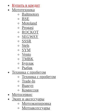
Купить в кредит
Мототехника
Baltmotors
BSE
Motoland
Progasi
ROCKOT
SEGWAY
SSSR
Stels
SYM
Vento
TMBK
Бурлак
Рыбак
Техника с пробегом
Техника с пробегом
Trade-In
Выкуп
Комиссия
Мотосервис
Экип и аксессуары
Мотоэкипировка
Мотоаксессуары