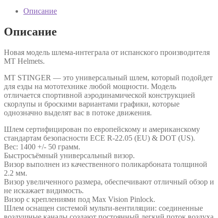
Описание
Описание
Новая модель шлема-интеграла от испанского производителя
MT Helmets.
MT STINGER — это универсальный шлем, который подойдет
для езды на мототехнике любой мощности. Модель
отличается спортивной аэродинамической конструкцией
скорлупы и броскими вариантами графики, которые
однозначно выделят вас в потоке движения.
Шлем сертифицирован по европейскому и американскому
стандартам безопасности ECE R-22.05 (EU) & DOT (US).
Вес: 1400 +/- 50 грамм.
Быстросъёмный универсальный визор.
Визор выполнен из качественного поликарбоната толщиной
2.2 мм.
Визор увеличенного размера, обеспечивают отличный обзор и
не искажает видимость.
Визор с креплениями под Max Vision Pinlock.
Шлем оснащен системой мульти-вентиляции: соединенные
воздушные каналы создают постоянный легкий поток воздуха