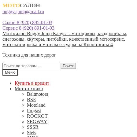
МОТО
САЛОН
buggy-jump@mail.ru
Салон 8 (920) 895-01-03
Сервис 8 (920) 891-01-03
Перейти
Перейти
Мотосалон Buggy Jump Калуга - мотоциклы, квадроциклы,
к
к
снегоходы, скутеры, питбайки, качественный мотосервис,
навигации
содержимому
мотоэкипировка и мотоаксессуары на Кропоткина 4
Техника для наших дорог
Искать:
Поиск
Меню
Купить в кредит
Мототехника
Baltmotors
BSE
Motoland
Progasi
ROCKOT
SEGWAY
SSSR
Stels