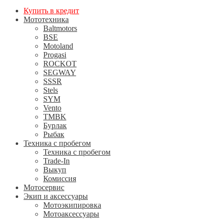
Купить в кредит
Мототехника
Baltmotors
BSE
Motoland
Progasi
ROCKOT
SEGWAY
SSSR
Stels
SYM
Vento
TMBK
Бурлак
Рыбак
Техника с пробегом
Техника с пробегом
Trade-In
Выкуп
Комиссия
Мотосервис
Экип и аксессуары
Мотоэкипировка
Мотоаксессуары