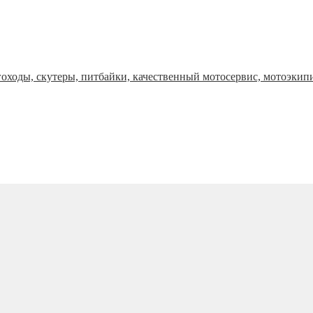
оходы, скутеры, питбайки, качественный мотосервис, мотоэкип