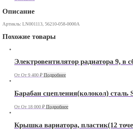
Описание
Артикль: LN001113, 56210-058-0000A
Похожие товары
Электровентилятор радиатора 9, в сбо
От
От
9 400
₽
Подробнее
Барабан сцепления(колокол) сталь St
От
От
18 000
₽
Подробнее
Крышка вариатора, пластик(12 точе