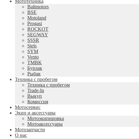
Мототехника
Baltmotors
BSE
Motoland
Progasi
ROCKOT
SEGWAY
SSSR
Stels
SYM
Vento
TMBK
Бурлак
Рыбак
Техника с пробегом
Техника с пробегом
Trade-In
Выкуп
Комиссия
Мотосервис
Экип и аксессуары
Мотоэкипировка
Мотоаксессуары
Мотозапчасти
О нас