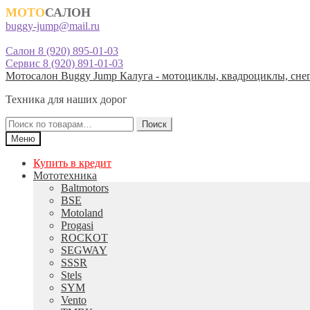
МОТО
САЛОН
buggy-jump@mail.ru
Салон 8 (920) 895-01-03
Сервис 8 (920) 891-01-03
Перейти
Перейти
Мотосалон Buggy Jump Калуга - мотоциклы, квадроциклы, снег
к
к
Техника для наших дорог
навигации
содержимому
Искать:
Поиск
Меню
Купить в кредит
Мототехника
Baltmotors
BSE
Motoland
Progasi
ROCKOT
SEGWAY
SSSR
Stels
SYM
Vento