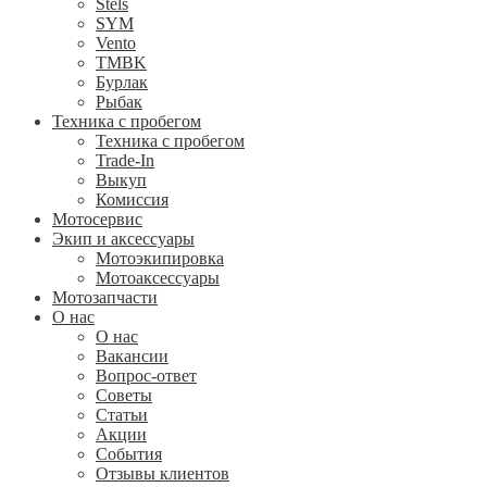
Stels
SYM
Vento
TMBK
Бурлак
Рыбак
Техника с пробегом
Техника с пробегом
Trade-In
Выкуп
Комиссия
Мотосервис
Экип и аксессуары
Мотоэкипировка
Мотоаксессуары
Мотозапчасти
О нас
О нас
Вакансии
Вопрос-ответ
Советы
Статьи
Акции
События
Отзывы клиентов