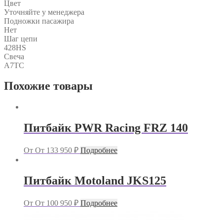
Цвет
Уточняйте у менеджера
Подножки пасажира
Нет
Шаг цепи
428HS
Свеча
A7TC
Похожие товары
Питбайк PWR Racing FRZ 140
От
От
133 950
₽
Подробнее
Питбайк Motoland JKS125
От
От
100 950
₽
Подробнее