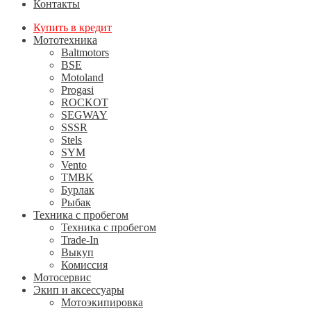
Контакты
Купить в кредит
Мототехника
Baltmotors
BSE
Motoland
Progasi
ROCKOT
SEGWAY
SSSR
Stels
SYM
Vento
TMBK
Бурлак
Рыбак
Техника с пробегом
Техника с пробегом
Trade-In
Выкуп
Комиссия
Мотосервис
Экип и аксессуары
Мотоэкипировка