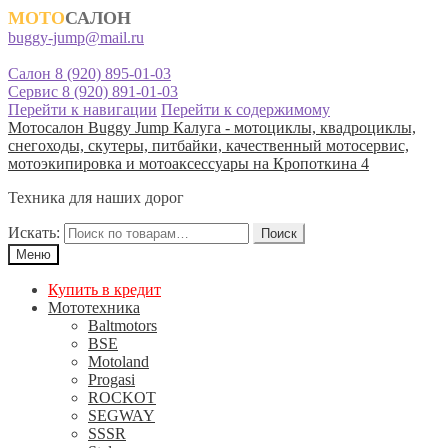
МОТО
САЛОН
buggy-jump@mail.ru
Салон 8 (920) 895-01-03
Сервис 8 (920) 891-01-03
Перейти к навигации
Перейти к содержимому
Мотосалон Buggy Jump Калуга - мотоциклы, квадроциклы,
снегоходы, скутеры, питбайки, качественный мотосервис,
мотоэкипировка и мотоаксессуары на Кропоткина 4
Техника для наших дорог
Искать:
Поиск
Меню
Купить в кредит
Мототехника
Baltmotors
BSE
Motoland
Progasi
ROCKOT
SEGWAY
SSSR