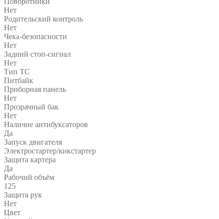
Поворотники
Нет
Родительский контроль
Нет
Чека-безопасности
Нет
Задний стоп-сигнал
Нет
Тип ТС
Питбайк
Приборная панель
Нет
Прозрачный бак
Нет
Наличие антибуксаторов
Да
Запуск двигателя
Электростартер/кикстартер
Защита картера
Да
Рабочий объём
125
Защита рук
Нет
Цвет