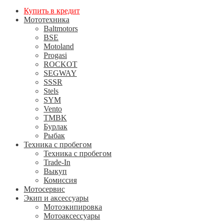
Купить в кредит
Мототехника
Baltmotors
BSE
Motoland
Progasi
ROCKOT
SEGWAY
SSSR
Stels
SYM
Vento
TMBK
Бурлак
Рыбак
Техника с пробегом
Техника с пробегом
Trade-In
Выкуп
Комиссия
Мотосервис
Экип и аксессуары
Мотоэкипировка
Мотоаксессуары