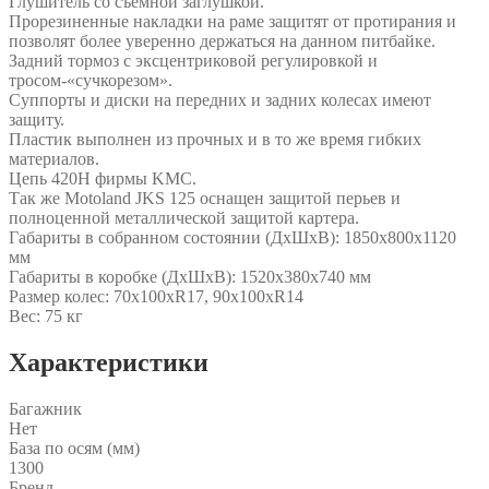
Глушитель со съемной заглушкой.
Прорезиненные накладки на раме защитят от протирания и
позволят более уверенно держаться на данном питбайке.
Задний тормоз с эксцентриковой регулировкой и
тросом-«сучкорезом».
Cуппорты и диски на передних и задних колесах имеют
защиту.
Пластик выполнен из прочных и в то же время гибких
материалов.
Цепь 420H фирмы KMC.
Так же Motoland JKS 125 оснащен защитой перьев и
полноценной металлической защитой картера.
Габариты в собранном состоянии (ДхШхВ): 1850х800х1120
мм
Габариты в коробке (ДхШхВ): 1520х380х740 мм
Размер колес: 70х100хR17, 90х100хR14
Вес: 75 кг
Характеристики
Багажник
Нет
База по осям (мм)
1300
Бренд