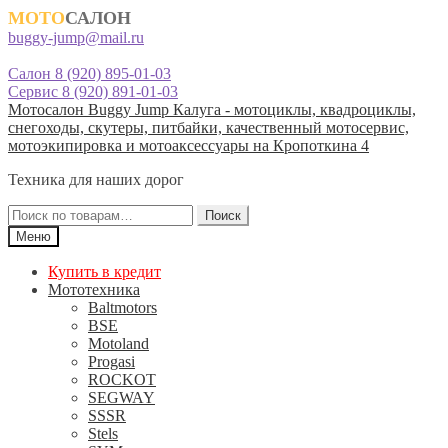
МОТО
САЛОН
buggy-jump@mail.ru
Салон 8 (920) 895-01-03
Сервис 8 (920) 891-01-03
Перейти
Перейти
Мотосалон Buggy Jump Калуга - мотоциклы, квадроциклы,
к
к
снегоходы, скутеры, питбайки, качественный мотосервис,
навигации
содержимому
мотоэкипировка и мотоаксессуары на Кропоткина 4
Техника для наших дорог
Искать:
Поиск
Меню
Купить в кредит
Мототехника
Baltmotors
BSE
Motoland
Progasi
ROCKOT
SEGWAY
SSSR
Stels