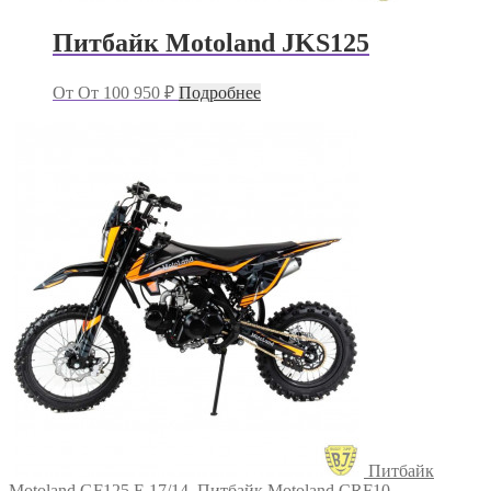
Питбайк Motoland JKS125
От
От
100 950
₽
Подробнее
Питбайк
Motoland GF125 E 17/14
Питбайк Motoland CRF10