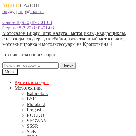
МОТО
САЛОН
buggy-jump@mail.ru
Салон 8 (920) 895-01-03
Сервис 8 (920) 891-01-03
Перейти
Перейти
Мотосалон Buggy Jump Калуга - мотоциклы, квадроциклы,
к
к
снегоходы, скутеры, питбайки, качественный мотосервис,
навигации
содержимому
мотоэкипировка и мотоаксессуары на Кропоткина 4
Техника для наших дорог
Искать:
Поиск
Меню
Купить в кредит
Мототехника
Baltmotors
BSE
Motoland
Progasi
ROCKOT
SEGWAY
SSSR
Stels