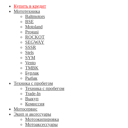
Купить в кредит
Мототехника
Baltmotors
BSE
Motoland
Progasi
ROCKOT
SEGWAY
SSSR
Stels
SYM
Vento
TMBK
Бурлак
Рыбак
Техника с пробегом
Техника с пробегом
Trade-In
Выкуп
Комиссия
Мотосервис
Экип и аксессуары
Мотоэкипировка
Мотоаксессуары