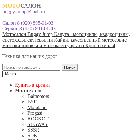
МОТО
САЛОН
buggy-jump@mail.ru
Салон 8 (920) 895-01-03
Сервис 8 (920) 891-01-03
Перейти
Перейти
Мотосалон Buggy Jump Калуга - мотоциклы, квадроциклы,
к
к
снегоходы, скутеры, питбайки, качественный мотосервис,
навигации
содержимому
мотоэкипировка и мотоаксессуары на Кропоткина 4
Техника для наших дорог
Искать:
Поиск
Меню
Купить в кредит
Мототехника
Baltmotors
BSE
Motoland
Progasi
ROCKOT
SEGWAY
SSSR
Stels