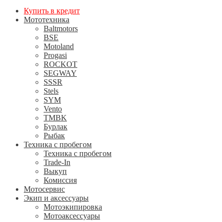
Купить в кредит
Мототехника
Baltmotors
BSE
Motoland
Progasi
ROCKOT
SEGWAY
SSSR
Stels
SYM
Vento
TMBK
Бурлак
Рыбак
Техника с пробегом
Техника с пробегом
Trade-In
Выкуп
Комиссия
Мотосервис
Экип и аксессуары
Мотоэкипировка
Мотоаксессуары