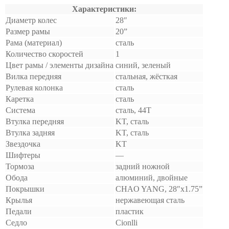
Характеристики:
Диаметр колес
28″
Размер рамы
20”
Рама (материал)
сталь
Количество скоростей
1
Цвет рамы / элементы дизайна
синий, зеленый
Вилка передняя
стальная, жёсткая
Рулевая колонка
сталь
Каретка
сталь
Система
сталь, 44Т
Втулка передняя
KT, сталь
Втулка задняя
KT, сталь
Звездочка
KT
Шифтеры
—
Тормоза
задний ножной
Обода
алюминий, двойные
Покрышки
CHAO YANG, 28″x1.75”
Крылья
нержавеющая сталь
Педали
пластик
Седло
Cionlli