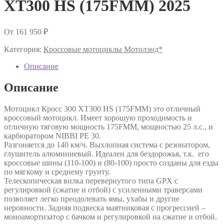
XT300 HS (175FMM) 2025
От
161 950
₽
Категория:
Кроссовые мотоциклы Мотолэнд*
Описание
Описание
Мотоцикл Кросс 300 XT300 HS (175FMM) это отличный
кроссовый мотоцикл. Имеет хорошую проходимость и
отличную тяговую мощность 175FMM, мощностью 25 л.с., и
карбюратором NIBBI PE 30.
Разгоняется до 140 км/ч. Выхлопная система с резонатором,
глушитель алюминиевый. Идеален для бездорожья, т.к. его
кроссовые шины (110-100) и (80-100) просто созданы для езды
по мягкому и среднему грунту.
Телескопическая вилка перевернутого типа GPX c
регулировкой (сжатие и отбой) с усиленными траверсами
позволяет легко преодолевать ямы, ухабы и другие
неровности. Задняя подвеска маятниковая с прогрессией –
моноамортизатор с бачком и регулировкой на сжатие и отбой.