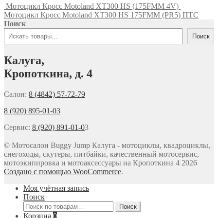
Мотоцикл Кросс Motoland XT300 HS (175FMM 4V)
Мотоцикл Кросс Motoland XT300 HS 175FMM (PR5) ПТС
Поиск
Поиск
Калуга,
Кропоткина, д. 4
Салон:
8 (4842) 57-72-79
8 (920) 895-01-03
Сервис:
8 (920) 891-01-0
3
© Мотосалон Buggy Jump Калуга - мотоциклы, квадроциклы,
снегоходы, скутеры, питбайки, качественный мотосервис,
мотоэкипировка и мотоаксессуары на Кропоткина 4 2026
Создано с помощью WooCommerce
.
Моя учётная запись
Поиск
Искать:
Поиск
Корзина
0