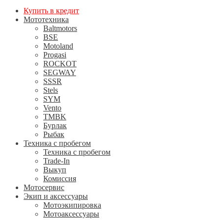
Купить в кредит
Мототехника
Baltmotors
BSE
Motoland
Progasi
ROCKOT
SEGWAY
SSSR
Stels
SYM
Vento
TMBK
Бурлак
Рыбак
Техника с пробегом
Техника с пробегом
Trade-In
Выкуп
Комиссия
Мотосервис
Экип и аксессуары
Мотоэкипировка
Мотоаксессуары