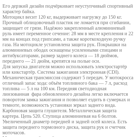
Его дерзкий дизайн подчёркивает неуступчивый спортивный
характер байка.
Мотоцикл весит 120 кг, выдерживает нагрузку до 150 кг.
Прочный облицовочный пластик не ломается при сгибании,
защищает от грязи. Надёжно закрепленный алюминиевый
руль имеет переменное сечение: 28 мм в месте крепления и 22
мм на концах под грипсами, а также короткоходную ручку
газа. На мотоцикле установлена защита рук. Покрышки на
алюминиевых ободах оснащены усиленными спицами и
антибуксаторами, размер заднего колеса — 18 дюймов,
переднего — 21 дюйм, крепятся на полые оси.
Для запуска двигателя можно использовать электростартёр
или кикстартёр. Система зажигания электронная (CDI).
Механическая трансмиссия содержит 5 передач. У мотокросса
отличный запас хода: объём топливного бака — 7 л, расход
топлива — 5 л на 100 км. Передняя светодиодная
линзованная фара обновленного дизайна легко включается
поворотом замка зажигания и позволяет ездить в сумерках и
темноте, возможность установки зеркал заднего вида.
Карбоновая защита глушителя. Металлическая защита
картера. Цепь 520. Ступица алюминиевая на 6 болтов.
Увеличенный диаметр передней и задней осей колеса. Есть
защита переднего тормозного диска, защита рук и счетчик
моточасов.