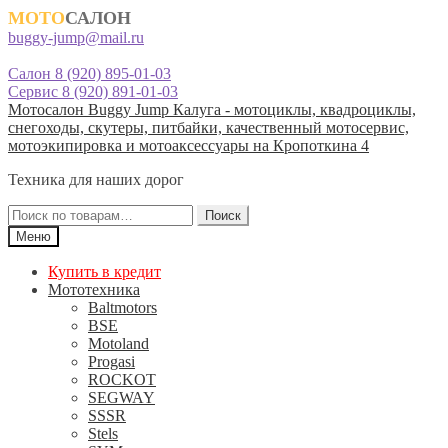
МОТО
САЛОН
buggy-jump@mail.ru
Салон 8 (920) 895-01-03
Сервис 8 (920) 891-01-03
Перейти
Перейти
Мотосалон Buggy Jump Калуга - мотоциклы, квадроциклы,
к
к
снегоходы, скутеры, питбайки, качественный мотосервис,
навигации
содержимому
мотоэкипировка и мотоаксессуары на Кропоткина 4
Техника для наших дорог
Искать:
Поиск
Меню
Купить в кредит
Мототехника
Baltmotors
BSE
Motoland
Progasi
ROCKOT
SEGWAY
SSSR
Stels