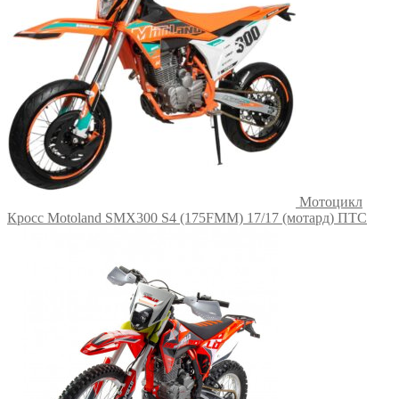
Мотоцикл
Кросс Motoland SMX300 S4 (175FMM) 17/17 (мотард) ПТС