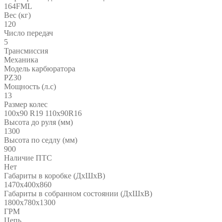
164FML
Вес (кг)
120
Число передач
5
Трансмиссия
Механика
Модель карбюратора
PZ30
Мощность (л.с)
13
Размер колес
100х90 R19 110х90R16
Высота до руля (мм)
1300
Высота по седлу (мм)
900
Наличие ПТС
Нет
Габариты в коробке (ДхШхВ)
1470x400x860
Габариты в собранном состоянии (ДхШхВ)
1800х780х1300
ГРМ
Цепь