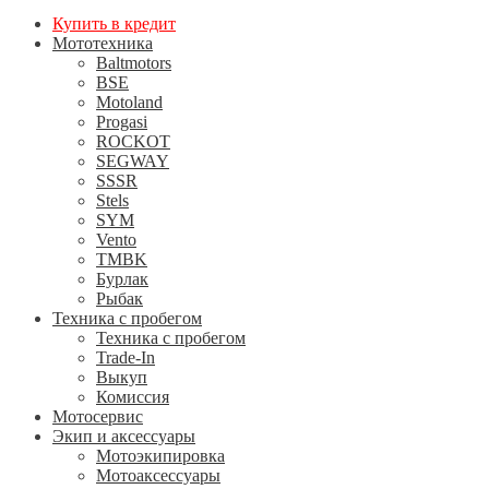
Купить в кредит
Мототехника
Baltmotors
BSE
Motoland
Progasi
ROCKOT
SEGWAY
SSSR
Stels
SYM
Vento
TMBK
Бурлак
Рыбак
Техника с пробегом
Техника с пробегом
Trade-In
Выкуп
Комиссия
Мотосервис
Экип и аксессуары
Мотоэкипировка
Мотоаксессуары