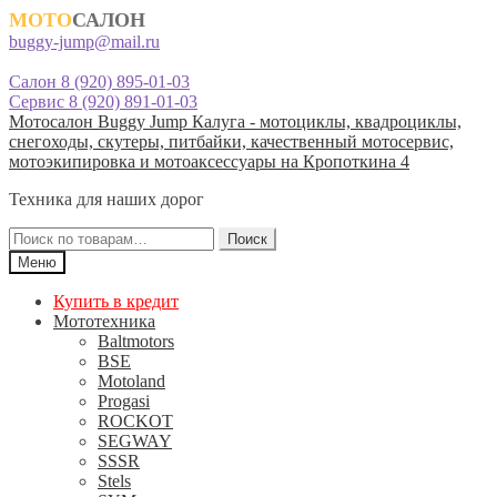
МОТО
САЛОН
buggy-jump@mail.ru
Салон 8 (920) 895-01-03
Сервис 8 (920) 891-01-03
Перейти
Перейти
Мотосалон Buggy Jump Калуга - мотоциклы, квадроциклы,
к
к
снегоходы, скутеры, питбайки, качественный мотосервис,
навигации
содержимому
мотоэкипировка и мотоаксессуары на Кропоткина 4
Техника для наших дорог
Искать:
Поиск
Меню
Купить в кредит
Мототехника
Baltmotors
BSE
Motoland
Progasi
ROCKOT
SEGWAY
SSSR
Stels