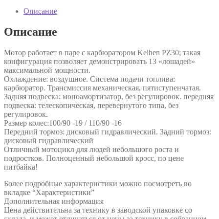
Описание
Описание
Мотор работает в паре с карбюратором Keihen PZ30; такая
конфигурация позволяет демонстрировать 13 «лошадей»
максимальной мощности.
Охлаждение: воздушное. Система подачи топлива:
карбюратор. Трансмиссия механическая, пятиступенчатая.
Задняя подвеска: моноамортизатор, без регулировок. передняя
подвеска: телескопическая, перевернутого типа, без
регулировок.
Размер колес:100/90 -19 / 110/90 -16
Передний тормоз: дисковый гидравлический. Задний тормоз:
дисковый гидравлический
Отличный мотоцикл для людей небольшого роста и
подростков. Полноценный небольшой кросс, по цене
питбайка!
Более подробные характеристики можно посмотреть во
вкладке “Характеристики”
Дополнительная информация
Цена действительна за технику в заводской упаковке со
склада и может отличаться от цены за технику в собранном