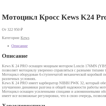
Мотоцикл Кросс Kews K24 Pr
От
322 950
₽
Категория:
Kews
Описание
Описание
Kews K 24 PRO оснащен мощным мотором Loncin 176MN (YBS300
позволяет мотоциклу уверенно справляться с разными типами 
Мотоцикл оборудован 6-ступенчатой механической коробкой пер
различных условиях.
Kews K 24 PRO имеет карбюратор NIBBI PWK 32, который обес
улучшению динамики разгона и общей надежности работы мот
Мотоцикл оснащен усиленными спицами и алюминиевыми обода
имеет все возможные регулировки, что в свою очередь, позволя
Характеристики