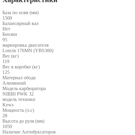
База по осям (мм)
1500
Балансирный вал
Нет
Бензин
95
маркировка двигателя
Loncin 176MN (YBS300)
Вес (кг)
119
Вес в коробке (кг)
125
Материал обода
Алюминий
Модель карбюратора
NIBBI PWK 32
модель техники
Kews
Мощность (л.с)
28
Высота до руля (мм)
1050
Наличие Антибуксаторов