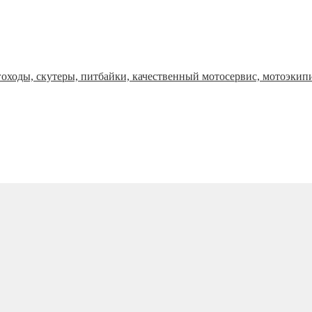
оходы, скутеры, питбайки, качественный мотосервис, мотоэкип