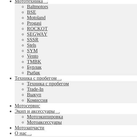
Мототехника
Развернутое
Baltmotors
вложенное
BSE
меню
Motoland
Progasi
ROCKOT
SEGWAY
SSSR
Stels
SYM
Vento
TMBK
Бурлак
Рыбак
Техника с пробегом
Развернутое
Техника с пробегом
вложенное
Trade-In
меню
Выкуп
Комиссия
Мотосервис
Экип и аксессуары
Развернутое
Мотоэкипировка
вложенное
Мотоаксессуары
меню
Мотозапчасти
О нас
Развернутое