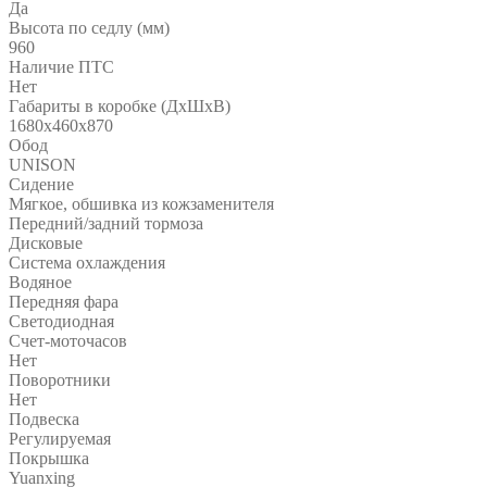
Да
Высота по седлу (мм)
960
Наличие ПТС
Нет
Габариты в коробке (ДхШхВ)
1680х460х870
Обод
UNISON
Сидение
Мягкое, обшивка из кожзаменителя
Передний/задний тормоза
Дисковые
Система охлаждения
Водяное
Передняя фара
Светодиодная
Счет-моточасов
Нет
Поворотники
Нет
Подвеска
Регулируемая
Покрышка
Yuanxing