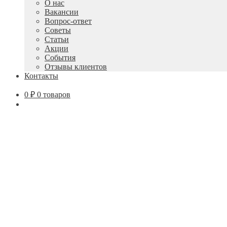
О нас
вложенное
Вакансии
меню
Вопрос-ответ
Советы
Статьи
Акции
События
Отзывы клиентов
Контакты
0
₽
0 товаров