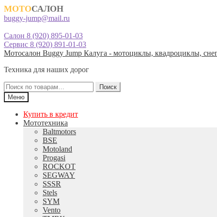
МОТО
САЛОН
buggy-jump@mail.ru
Салон 8 (920) 895-01-03
Сервис 8 (920) 891-01-03
Перейти
Перейти
Мотосалон Buggy Jump Калуга - мотоциклы, квадроциклы, снег
к
к
Техника для наших дорог
навигации
содержимому
Искать:
Поиск
Меню
Купить в кредит
Мототехника
Baltmotors
BSE
Motoland
Progasi
ROCKOT
SEGWAY
SSSR
Stels
SYM
Vento