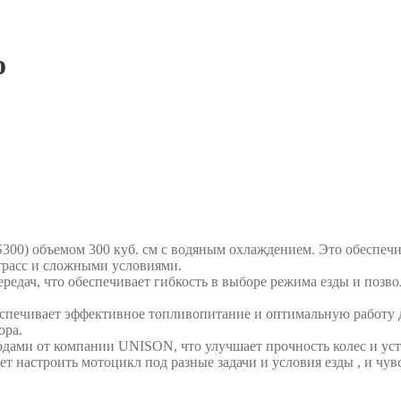
o
) объемом 300 куб. см с водяным охлаждением. Это обеспечив
трасс и сложными условиями.
едач, что обеспечивает гибкость в выборе режима езды и позво
печивает эффективное топливопитание и оптимальную работу дв
ора.
ми от компании UNISON, что улучшает прочность колес и усто
ет настроить мотоцикл под разные задачи и условия езды , и чув