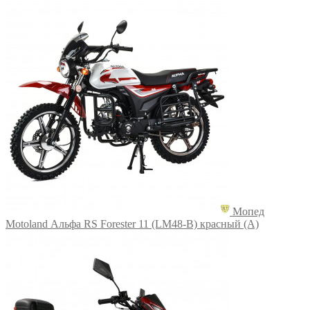
Мопед
Motoland Альфа RS Forester 11 (LM48-B) красный (A)