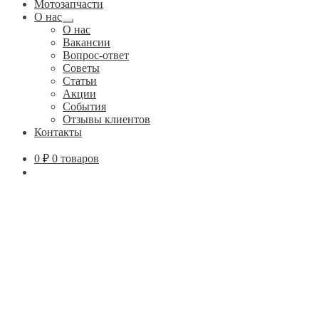
Мотозапчасти
О нас
Развернутое
О нас
вложенное
Вакансии
меню
Вопрос-ответ
Советы
Статьи
Акции
События
Отзывы клиентов
Контакты
0
₽
0 товаров