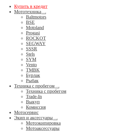
Купить в кредит
Мототехника
Развернутое
Baltmotors
вложенное
BSE
меню
Motoland
Progasi
ROCKOT
SEGWAY
SSSR
Stels
SYM
Vento
TMBK
Бурлак
Рыбак
Техника с пробегом
Развернутое
Техника с пробегом
вложенное
Trade-In
меню
Выкуп
Комиссия
Мотосервис
Экип и аксессуары
Развернутое
Мотоэкипировка
вложенное
Мотоаксессуары
меню