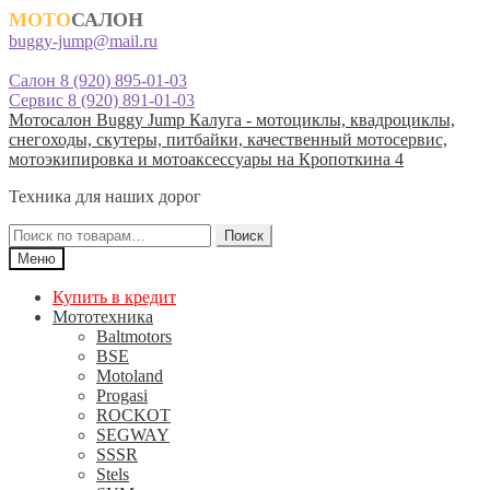
МОТО
САЛОН
buggy-jump@mail.ru
Салон 8 (920) 895-01-03
Сервис 8 (920) 891-01-03
Перейти
Перейти
Мотосалон Buggy Jump Калуга - мотоциклы, квадроциклы,
к
к
снегоходы, скутеры, питбайки, качественный мотосервис,
навигации
содержимому
мотоэкипировка и мотоаксессуары на Кропоткина 4
Техника для наших дорог
Искать:
Поиск
Меню
Купить в кредит
Мототехника
Baltmotors
BSE
Motoland
Progasi
ROCKOT
SEGWAY
SSSR
Stels