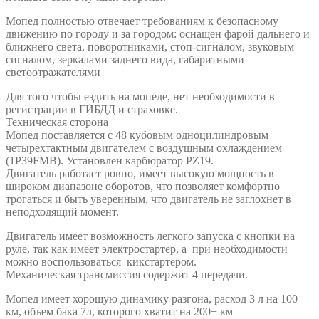
Мопед полностью отвечает требованиям к безопасному
движению по городу и за городом: оснащен фарой дальнего и
ближнего света, поворотниками, стоп-сигналом, звуковым
сигналом, зеркалами заднего вида, габаритными
светоотражателями
Для того чтобы ездить на мопеде, нет необходимости в
регистрации в ГИБДД и страховке.
Техническая сторона
Мопед поставляется с 48 кубовым одноцилиндровым
четырехтактным двигателем с воздушным охлаждением
(1P39FMB). Установлен карбюратор PZ19.
Двигатель работает ровно, имеет высокую мощность в
широком диапазоне оборотов, что позволяет комфортно
трогаться и быть уверенным, что двигатель не заглохнет в
неподходящий момент.
Двигатель имеет возможность легкого запуска с кнопки на
руле, так как имеет электростартер, а при необходимости
можно воспользоваться кикстартером.
Механическая трансмиссия содержит 4 передачи.
Мопед имеет хорошую динамику разгона, расход 3 л на 100
км, объем бака 7л, которого хватит на 200+ км