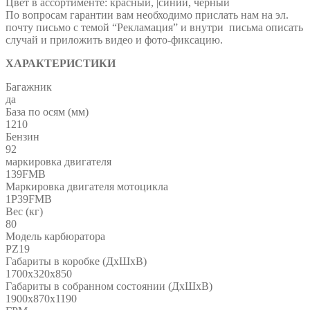
Цвет в ассортименте: красный, |синий, черный
По вопросам гарантии вам необходимо прислать нам на эл.
почту письмо с темой “Рекламация” и внутри письма описать
случай и приложить видео и фото-фиксацию.
ХАРАКТЕРИСТИКИ
Багажник
да
База по осям (мм)
1210
Бензин
92
маркировка двигателя
139FMB
Маркировка двигателя мотоцикла
1P39FMB
Вес (кг)
80
Модель карбюратора
PZ19
Габариты в коробке (ДхШхВ)
1700х320х850
Габариты в собранном состоянии (ДхШхВ)
1900х870х1190