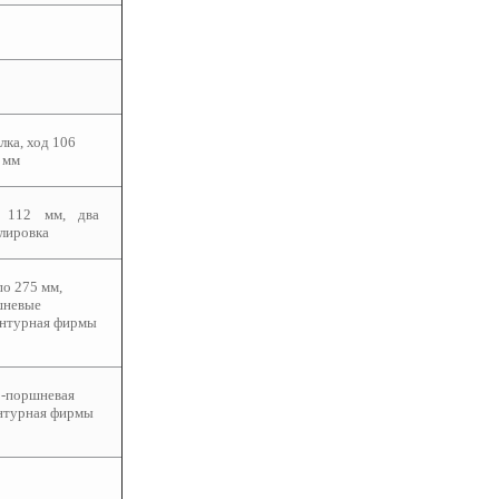
лка, ход 106
 мм
д 112 мм, два
улировка
по 275 мм,
шневые
онтурная фирмы
2-поршневая
онтурная фирмы