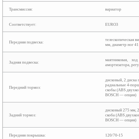
Трансмиссия:
вариатор
Соответствует:
EURO3
телескопическая ви
Передняя подвеска:
мм, диаметр ног 41
маятниковая, хо
Задняя подвеска:
амортизатора, рег
дисковый, 2 диска 
радиальные 4-пор
Передний тормоз:
скобы (ABS двухк
BOSCH — опция)
дисковый 275 мм, 
Задний тормоз:
скоба (ABS двухк
BOSCH — опция)
Передняя покрышка:
120/70-15