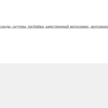
оходы, скутеры, питбайки, качественный мотосервис, мотоэкип