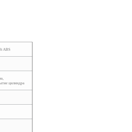
i ABS
на,
ытие цилиндра