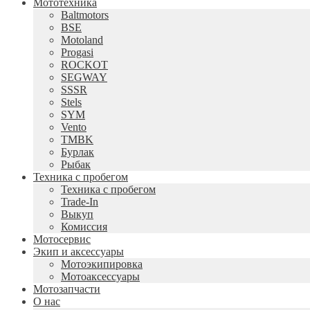
Мототехника
Baltmotors
BSE
Motoland
Progasi
ROCKOT
SEGWAY
SSSR
Stels
SYM
Vento
TMBK
Бурлак
Рыбак
Техника с пробегом
Техника с пробегом
Trade-In
Выкуп
Комиссия
Мотосервис
Экип и аксессуары
Мотоэкипировка
Мотоаксессуары
Мотозапчасти
О нас