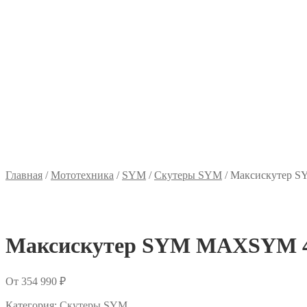
Главная
/
Мототехника
/
SYM
/
Скутеры SYM
/
Максискутер S
Максискутер SYM MAXSYM 400
От
354 990
₽
Категория:
Скутеры SYM