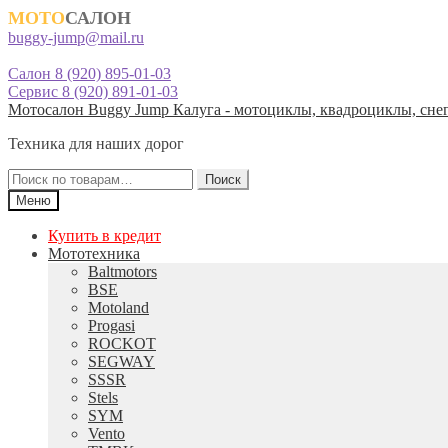
МОТО
САЛОН
buggy-jump@mail.ru
Салон 8 (920) 895-01-03
Сервис 8 (920) 891-01-03
Перейти
Перейти
Мотосалон Buggy Jump Калуга - мотоциклы, квадроциклы, снег
к
к
Техника для наших дорог
навигации
содержимому
Искать:
Поиск
Меню
Купить в кредит
Мототехника
Baltmotors
BSE
Motoland
Progasi
ROCKOT
SEGWAY
SSSR
Stels
SYM
Vento