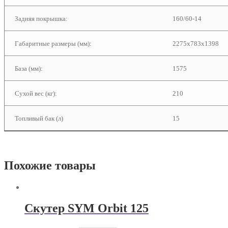
Задняя покрышка:
160/60-14
Габаритные размеры (мм):
2275х783х1398
База (мм):
1575
Сухой вес (кг):
210
Топливый бак (л)
15
Похожие товары
Скутер SYM Orbit 125